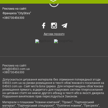
〉
Реклама на сайті
Франшиза "CitySites"
+380730456300
Автори проєкту
Реклама на сайті
info@04563.com.ua
+380730456300
Допускається цитування матеріалів без отримання попередньої згоди
04563.com.ua за умови розміщення в тексті обов'язкового посилання на
04563.com.ua - Сайт міста Біла Церква. Для інтернет-видань обов'язкове
розміщення прямого, відкритого для пошукових систем гіперпосилання
на цитовані статті не нижче другого абзацу в тексті або в якості джерела.
Порушення виняткових прав переслідується Законом.
Матеріали з плашками "Новини компаній", "Промо", "Партнерський
матеріал", "Партнерський спецпроєкт", "Політичні новини", "Пресреліз",