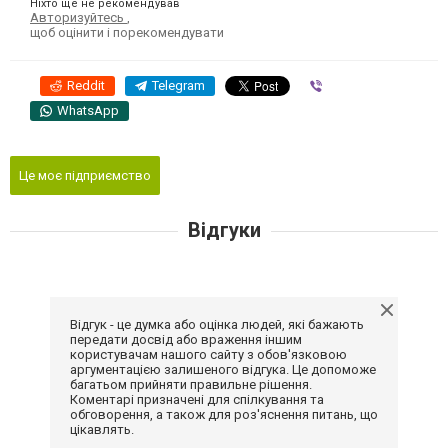
Ніхто ще не рекомендував
Авторизуйтесь
,
щоб оцінити і порекомендувати
Reddit
Telegram
Viber
WhatsApp
Це моє підприємство
Відгуки
Відгук - це думка або оцінка людей, які бажають
передати досвід або враження іншим
користувачам нашого сайту з обов'язковою
аргументацією залишеного відгука. Це допоможе
багатьом прийняти правильне рішення.
Коментарі призначені для спілкування та
обговорення, а також для роз'яснення питань, що
цікавлять.