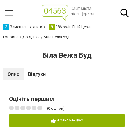
З
Замовлення квитків
9
986 років Білій Церкві
Головна
Довідник
Біла Вежа Буд
Біла Вежа Буд
Опис
Відгуки
Оцініть першим
(
0
оцінок)
Я рекомендую