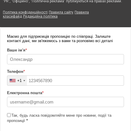
"PR", "Офіційно", "Політична реклама" публікуються на правах реклами.
Політика конфіденційності
Правила сайту
Правила
класифайд
Редакційна політика
Маємо для підприємців пропозицію по співпраці. Залиште
контакті дані, ми зв'яжемось з вами та розповімо всі деталі
Ваше ім'я
*
Телефон
*
+1
Електронна пошта
*
Так, будь ласка повідомляйте мене про новини, події та
пропозиції
*