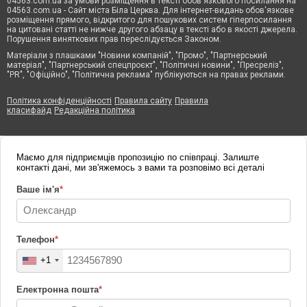
04563.com.ua за умови розміщення в тексті обов'язкового посилання на
04563.com.ua - Сайт міста Біла Церква. Для інтернет-видань обов'язкове
розміщення прямого, відкритого для пошукових систем гіперпосилання
на цитовані статті не нижче другого абзацу в тексті або в якості джерела.
Порушення виняткових прав переслідується Законом.
Матеріали з плашками "Новини компаній", "Промо", "Партнерський
матеріал", "Партнерський спецпроєкт", "Політичні новини", "Пресреліз",
"PR", "Офіційно", "Політична реклама" публікуються на правах реклами.
Політика конфіденційності
Правила сайту
Правила
класифайд
Редакційна політика
Маємо для підприємців пропозицію по співпраці. Залиште
контакті дані, ми зв'яжемось з вами та розповімо всі деталі
Ваше ім'я
*
Телефон
*
+1
Електронна пошта
*