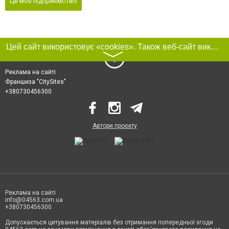
Це моє підприємство
Цей сайт використовує «cookies». Також веб-сайт використовує інтернет-сервіс для збору технічних даних стосовно відвідувачів з метою отримання маркетингової та статистичної інформації. Умови обробки даних відвідувачів сайту див.
〉
Реклама на сайті
Франшиза "CitySites"
+380730456300
Автори проєкту
Реклама на сайті
info@04563.com.ua
+380730456300
Допускається цитування матеріалів без отримання попередньої згоди