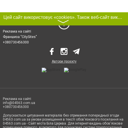
Цей сайт використовує «cookies». Також веб-сайт використовує інтернет-сервіс для збору технічних даних стосовно відвідувачів з метою отримання маркетингової та статистичної інформації. Умови обробки даних відвідувачів сайту див.
〉
Реклама на сайті
Франшиза "CitySites"
+380730456300
Автори проєкту
Реклама на сайті
info@04563.com.ua
+380730456300
Допускається цитування матеріалів без отримання попередньої згоди
04563.com.ua за умови розміщення в тексті обов'язкового посилання на
04563.com.ua - Сайт міста Біла Церква. Для інтернет-видань обов'язкове
розміщення прямого, відкритого для пошукових систем гіперпосилання