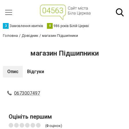
З
Замовлення квитків
9
986 років Білій Церкві
Головна
Довідник
магазин Підшипники
магазин Підшипники
Опис
Відгуки
0673007497
Оцініть першим
(
0
оцінок)