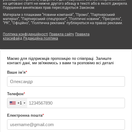
на цитовані статті не нижче другого абзацу в тексті або в якості джерела.
Порушення виняткових прав переслідується Законом.
Матеріали з плашками "Новини компаній", "Промо", "Партнерський
матеріал", "Партнерський спецпроєкт", "Політичні новини", "Пресреліз",
"PR", "Офіційно", "Політична реклама" публікуються на правах реклами.
Політика конфіденційності
Правила сайту
Правила
класифайд
Редакційна політика
Маємо для підприємців пропозицію по співпраці. Залиште
контакті дані, ми зв'яжемось з вами та розповімо всі деталі
Ваше ім'я
*
Телефон
*
+1
Електронна пошта
*