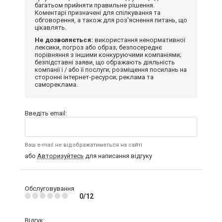
багатьом прийняти правильне рішення.
Коментарі призначені для спілкування та
обговорення, а також для роз'яснення питань, що
цікавлять.
Не дозволяється:
використання ненормативної
лексики, погроз або образ; безпосереднє
порівняння з іншими конкуруючими компаніями;
безпідставні заяви, що ображають діяльність
компанії і / або її послуги; розміщення посилань на
сторонні інтернет-ресурси; реклама та
самореклама.
Введіть email:
Ваш e-mail не відображатиметься на сайті
або
Авторизуйтесь
для написання відгуку
Обслуговування
0/12
Відгук: