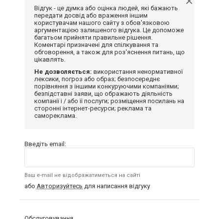
Відгук - це думка або оцінка людей, які бажають
передати досвід або враження іншим
користувачам нашого сайту з обов'язковою
аргументацією залишеного відгука. Це допоможе
багатьом прийняти правильне рішення.
Коментарі призначені для спілкування та
обговорення, а також для роз'яснення питань, що
цікавлять.
Не дозволяється:
використання ненормативної
лексики, погроз або образ; безпосереднє
порівняння з іншими конкуруючими компаніями;
безпідставні заяви, що ображають діяльність
компанії і / або її послуги; розміщення посилань на
сторонні інтернет-ресурси; реклама та
самореклама.
Введіть email:
Ваш e-mail не відображатиметься на сайті
або
Авторизуйтесь
для написання відгуку
Обслуговування