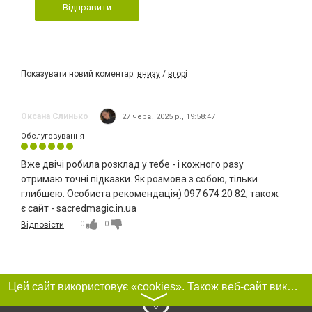
Відправити
Показувати новий коментар:
внизу
/
вгорі
Оксана Слинько
27 черв. 2025 р., 19:58:47
Обслуговування
Вже двічі робила розклад у тебе - і кожного разу
отримаю точні підказки. Як розмова з собою, тільки
глибшею. Особиста рекомендація) 097 674 20 82, також
є сайт - sacredmagic.in.ua
0
0
Відповісти
Цей сайт використовує «cookies». Також веб-сайт використовує інтернет-сервіс для збору технічних даних стосовно відвідувачів з метою отримання маркетингової та статистичної інформації. Умови обробки даних відвідувачів сайту див.
〉