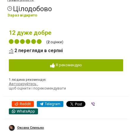
Цілодобово
Зараз відкрито
12
дуже добре
(
2
оцінки)
2 перегляди в серпні
Я рекомендую
1 людина рекомендує
Авторизуйтесь
,
щоб оцінити і порекомендувати
Reddit
Telegram
Viber
WhatsApp
Оксана Слинько