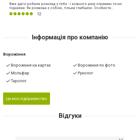
Вже двічі робила розклад у тебе - і кожного разу отримаю точні
підказки. Як розмова з собою, тільки глибшею. Особиста...
12
Інформація про компанію
Ворожіння
Ворожіння на картах
Ворожіння по фото
Мольфар
Рунолог
Таролог
Це моє підприємство
Відгуки