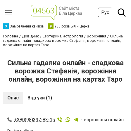
Рус
З
Замовлення квитків
9
986 років Білій Церкві
Головна
Довідник
Езотерика, астрологія
Ворожіння
Сильна
гадалка онлайн - спадкова ворожка Стефанія, ворожіння онлайн,
ворожіння на картах Таро
Сильна гадалка онлайн - спадкова
ворожка Стефанія, ворожіння
онлайн, ворожіння на картах Таро
Опис
Відгуки (1)
+380(98)397-83-15
- ворожіння онлайн
Графік роботи