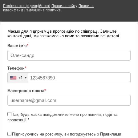
Політика конфіденційності
Правила сайту
Правила
класифайд
Редакційна політика
Маємо для підприємців пропозицію по співпраці. Залиште
контакті дані, ми зв'яжемось з вами та розповімо всі деталі
Ваше ім'я
*
Телефон
*
+1
Електронна пошта
*
Так, будь ласка повідомляйте мене про новини, події та
пропозиції
*
Підписуючись на розсилку, ви погоджуєтесь з
Правилами