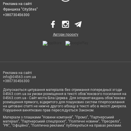
Реклама на сайті
Франшиза "CitySites"
+380730456300
Автори проєкту
Реклама на сайті
info@04563.com.ua
+380730456300
Допускається цитування матеріалів без отримання попередньої згоди
04563.com.ua за умови розміщення в тексті обов'язкового посилання на
04563.com.ua - Сайт міста Біла Церква. Для інтернет-видань обов'язкове
розміщення прямого, відкритого для пошукових систем гіперпосилання
на цитовані статті не нижче другого абзацу в тексті або в якості джерела.
Порушення виняткових прав переслідується Законом.
Матеріали з плашками "Новини компаній", "Промо", "Партнерський
матеріал", "Партнерський спецпроєкт", "Політичні новини", "Пресреліз",
"PR", "Офіційно", "Політична реклама" публікуються на правах реклами.