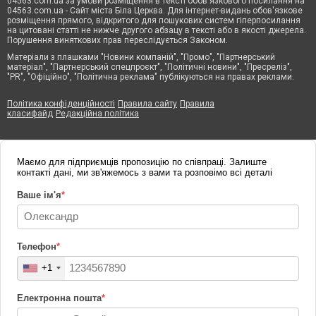
04563.com.ua за умови розміщення в тексті обов'язкового посилання на
04563.com.ua - Сайт міста Біла Церква. Для інтернет-видань обов'язкове
розміщення прямого, відкритого для пошукових систем гіперпосилання
на цитовані статті не нижче другого абзацу в тексті або в якості джерела.
Порушення виняткових прав переслідується Законом.
Матеріали з плашками "Новини компаній", "Промо", "Партнерський
матеріал", "Партнерський спецпроєкт", "Політичні новини", "Пресреліз",
"PR", "Офіційно", "Політична реклама" публікуються на правах реклами.
Політика конфіденційності
Правила сайту
Правила
класифайд
Редакційна політика
Маємо для підприємців пропозицію по співпраці. Залиште
контакті дані, ми зв'яжемось з вами та розповімо всі деталі
Ваше ім'я
*
Телефон
*
+1
Електронна пошта
*