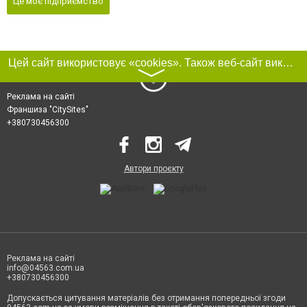
Це моє підприємство
Цей сайт використовує «cookies». Також веб-сайт використовує інтернет-сервіс для збору технічних даних стосовно відвідувачів з метою отримання маркетингової та статистичної інформації. Умови обробки даних відвідувачів сайту див.
〉
Реклама на сайті
Франшиза "CitySites"
+380730456300
Автори проєкту
Реклама на сайті
info@04563.com.ua
+380730456300
Допускається цитування матеріалів без отримання попередньої згоди