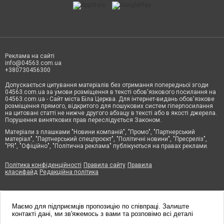
Реклама на сайті
info@04563.com.ua
+380730456300
Допускається цитування матеріалів без отримання попередньої згоди
04563.com.ua за умови розміщення в тексті обов'язкового посилання на
04563.com.ua - Сайт міста Біла Церква. Для інтернет-видань обов'язкове
розміщення прямого, відкритого для пошукових систем гіперпосилання
на цитовані статті не нижче другого абзацу в тексті або в якості джерела.
Порушення виняткових прав переслідується Законом.
Матеріали з плашками "Новини компаній", "Промо", "Партнерський
матеріал", "Партнерський спецпроєкт", "Політичні новини", "Пресреліз",
"PR", "Офіційно", "Політична реклама" публікуються на правах реклами.
Політика конфіденційності
Правила сайту
Правила
класифайд
Редакційна політика
Маємо для підприємців пропозицію по співпраці. Залиште
контакті дані, ми зв'яжемось з вами та розповімо всі деталі