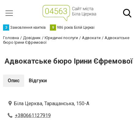
З
Замовлення квитків
9
986 років Білій Церкві
Головна
Довідник
Юридичні послуги
Адвокати
Адвокатське
бюро Ірини Єфремової
Адвокатське бюро Ірини Єфремової
Опис
Відгуки
Біла Церква, Таращанська, 150-А
+380661127919