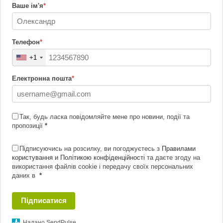
Ваше ім'я
*
Телефон
*
+1
Електронна пошта
*
Так, будь ласка повідомляйте мене про новини, події та
пропозиції
*
Підписуючись на розсилку, ви погоджуєтесь з
Правилами
користування и Політикою конфіденційності
та даєте згоду на
використання файлів cookie і передачу своїх персональних
даних в
*
Підписатися
Надано SendPulse