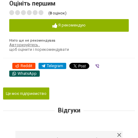
Оцініть першим
(
0
оцінок)
Я рекомендую
Ніхто ще не рекомендував
Авторизуйтесь
,
щоб оцінити і порекомендувати
Reddit
Telegram
Viber
WhatsApp
Це моє підприємство
Відгуки