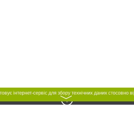
〉
нас :