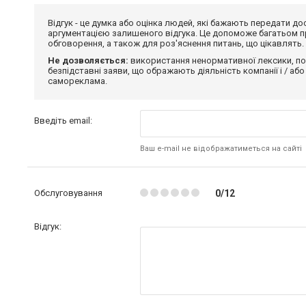
Відгук - це думка або оцінка людей, які бажають передати 
аргументацією залишеного відгука. Це допоможе багатьом пр
обговорення, а також для роз'яснення питань, що цікавлять.
Не дозволяється:
використання ненормативної лексики, по
безпідставні заяви, що ображають діяльність компанії і / або
самореклама.
Введіть email:
Ваш e-mail не відображатиметься на сайті
Обслуговування
0/12
Відгук: