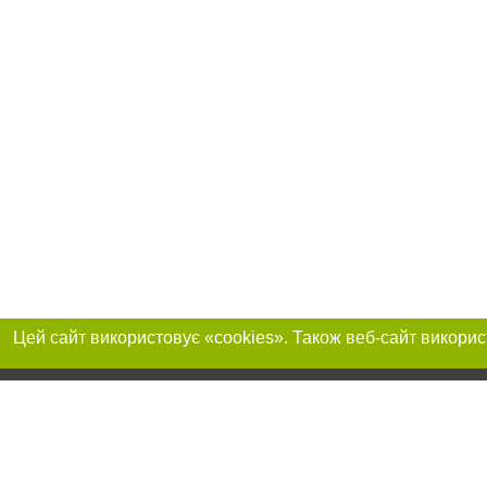
Приєднуйтесь до 
Реклама на сайті
Франшиза "CitySites"
+380730456300
Автори проєкту