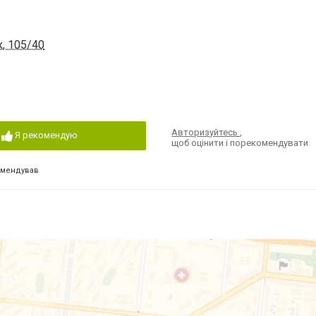
к, 105/40
Авторизуйтесь
,
Я рекомендую
щоб оцінити і порекомендувати
омендував