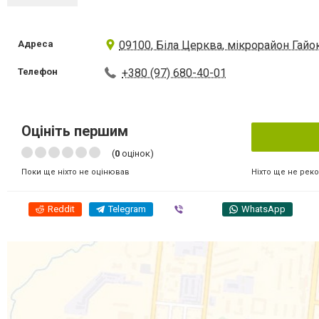
Адреса
09100, Біла Церква, мікрорайон Гайо
Телефон
+380 (97) 680-40-01
Оцініть першим
(
0
оцінок)
Ніхто ще не рек
Поки ще ніхто не оцінював
Reddit
Telegram
Viber
WhatsApp