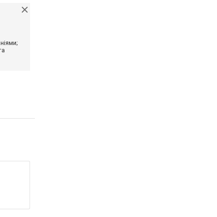
ніями;
та