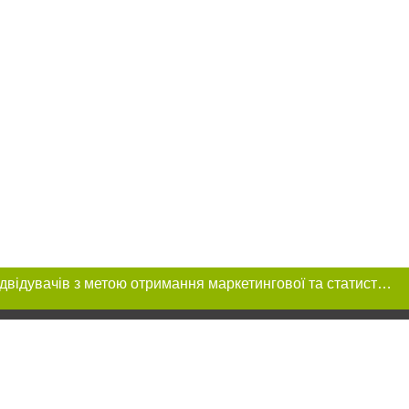
Цей сайт використовує «cookies». Також веб-сайт використовує інтернет-сервіс для збору технічних даних стосовно відвідувачів з метою отримання маркетингової та статистичної інформації. Умови обробки даних відвідувачів сайту див.