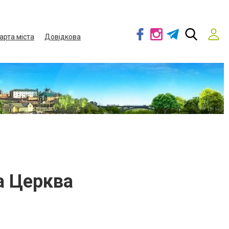
арта міста
Довідкова
а Церква