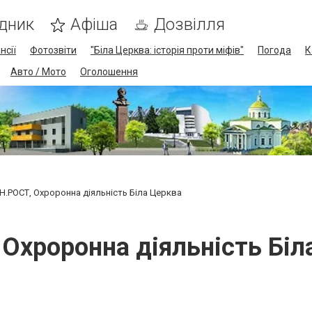
дник
Афіша
Дозвілля
нсії
Фотозвіти
"Біла Церква: історія проти міфів"
Погода
К
Авто / Мото
Оголошення
Н.РОСТ, Охроронна діяльність Біла Церква
 Охроронна діяльність Біл