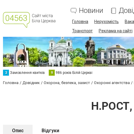
Новини
Дові
Головна
Нерухомість
Вака
Транспорт
Реклама на сайті
З
Замовлення квитків
9
986 років Білій Церкві
Головна
Довідник
Охорона, безпека, захист
Охоронні агентства
Н.РОСТ,
Опис
Відгуки