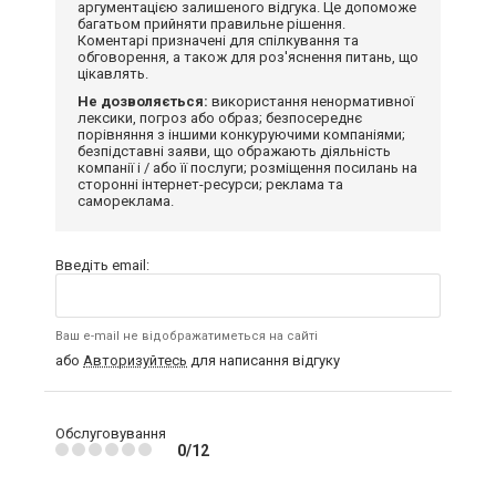
аргументацією залишеного відгука. Це допоможе
багатьом прийняти правильне рішення.
Коментарі призначені для спілкування та
обговорення, а також для роз'яснення питань, що
цікавлять.
Не дозволяється:
використання ненормативної
лексики, погроз або образ; безпосереднє
порівняння з іншими конкуруючими компаніями;
безпідставні заяви, що ображають діяльність
компанії і / або її послуги; розміщення посилань на
сторонні інтернет-ресурси; реклама та
самореклама.
Введіть email:
Ваш e-mail не відображатиметься на сайті
або
Авторизуйтесь
для написання відгуку
Обслуговування
0/12