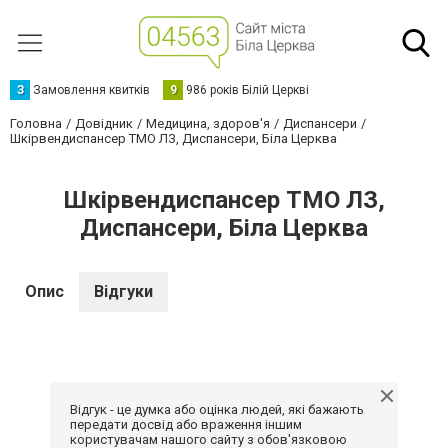
З
Замовлення квитків
9
986 років Білій Церкві
Головна
Довідник
Медицина, здоров'я
Диспансери
Шкірвендиспансер ТМО ЛЗ, Диспансери, Біла Церква
Шкірвендиспансер ТМО ЛЗ,
Диспансери, Біла Церква
Опис
Відгуки
Відгук - це думка або оцінка людей, які бажають
передати досвід або враження іншим
користувачам нашого сайту з обов'язковою