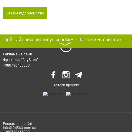
Це моє підприємство
Цей сайт використовує «cookies». Також веб-сайт використовує інтернет-сервіс для збору технічних даних стосовно відвідувачів з метою отримання маркетингової та статистичної інформації. Умови обробки даних відвідувачів сайту див.
〉
Реклама на сайті
Франшиза "CitySites"
+380730456300
Автори проєкту
Реклама на сайті
info@04563.com.ua
+380730456300