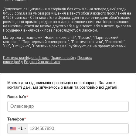
Допускається цитування матеріалів без отримання попередньої згоди
04563.com.ua за умови розміщення в тексті обов'язкового посилання на
04563.com.ua - Сайт міста Біла Церква. Для інтернет-видань обов'язкове
розміщення прямого, відкритого для пошукових систем гіперпосилання
на цитовані статті не нижче другого абзацу в тексті або в якості джерела.
Порушення виняткових прав переслідується Законом.
Матеріали з плашками "Новини компаній", "Промо", "Партнерський
матеріал", "Партнерський спецпроєкт", "Політичні новини", "Пресреліз",
"PR", "Офіційно", "Політична реклама" публікуються на правах реклами.
Політика конфіденційності
Правила сайту
Правила
класифайд
Редакційна політика
Маємо для підприємців пропозицію по співпраці. Залиште
контакті дані, ми зв'яжемось з вами та розповімо всі деталі
Ваше ім'я
*
Телефон
*
+1