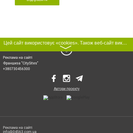
Цей сайт використовує «cookies». Також веб-сайт використовує інтернет-сервіс для збору технічних даних стосовно відвідувачів з метою отримання маркетингової та статистичної інформації. Умови обробки даних відвідувачів сайту див.
〉
Реклама на сайті
Франшиза "CitySites"
+380730456300
Автори проєкту
Реклама на сайті
info@04563.com.ua