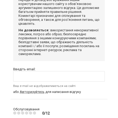
користувачам нашого сайту з обов'язковою
аргументацією залишеного відгука. Це допоможе
багатьом прийняти правильне рішення.
Коментарі призначені для спілкування та
обговорення, а також для роз'яснення питань, що
цікавлять.
Не дозволяється:
використання ненормативної
лексики, погроз або образ; безпосереднє
порівняння з іншими конкуруючими компаніями;
безпідставні заяви, що ображають діяльність
компанії і / або її послуги; розміщення посилань на
сторонні інтернет-ресурси; реклама та
самореклама.
Введіть email:
Ваш e-mail не відображатиметься на сайті
або
Авторизуйтесь
для написання відгуку
Обслуговування
0/12