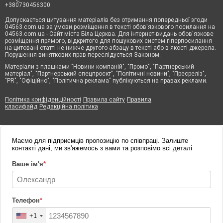
+380730456300
Допускається цитування матеріалів без отримання попередньої згоди
04563.com.ua за умови розміщення в тексті обов'язкового посилання на
04563.com.ua - Сайт міста Біла Церква. Для інтернет-видань обов'язкове
розміщення прямого, відкритого для пошукових систем гіперпосилання
на цитовані статті не нижче другого абзацу в тексті або в якості джерела.
Порушення виняткових прав переслідується Законом.
Матеріали з плашками "Новини компаній", "Промо", "Партнерський
матеріал", "Партнерський спецпроєкт", "Політичні новини", "Пресреліз",
"PR", "Офіційно", "Політична реклама" публікуються на правах реклами.
Політика конфіденційності
Правила сайту
Правила
класифайд
Редакційна політика
Маємо для підприємців пропозицію по співпраці. Залиште
контакті дані, ми зв'яжемось з вами та розповімо всі деталі
Ваше ім'я
*
Телефон
*
+1