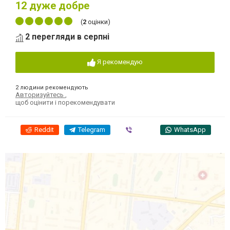
12
дуже добре
(
2
оцінки)
2 перегляди в серпні
Я рекомендую
2 людини рекомендують
Авторизуйтесь
,
щоб оцінити і порекомендувати
Reddit
Telegram
Viber
WhatsApp