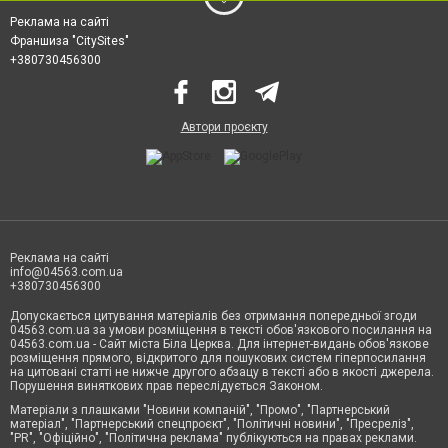
Реклама на сайті
Франшиза "CitySites"
+380730456300
Автори проєкту
Реклама на сайті
info@04563.com.ua
+380730456300
Допускається цитування матеріалів без отримання попередньої згоди
04563.com.ua за умови розміщення в тексті обов'язкового посилання на
04563.com.ua - Сайт міста Біла Церква. Для інтернет-видань обов'язкове
розміщення прямого, відкритого для пошукових систем гіперпосилання
на цитовані статті не нижче другого абзацу в тексті або в якості джерела.
Порушення виняткових прав переслідується Законом.
Матеріали з плашками "Новини компаній", "Промо", "Партнерський
матеріал", "Партнерський спецпроєкт", "Політичні новини", "Пресреліз",
"PR", "Офіційно", "Політична реклама" публікуються на правах реклами.