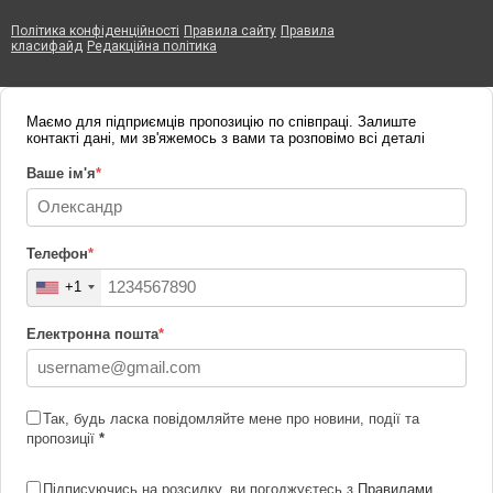
Політика конфіденційності
Правила сайту
Правила
класифайд
Редакційна політика
Маємо для підприємців пропозицію по співпраці. Залиште
контакті дані, ми зв'яжемось з вами та розповімо всі деталі
Ваше ім'я
*
Телефон
*
+1
Електронна пошта
*
Так, будь ласка повідомляйте мене про новини, події та
пропозиції
*
Підписуючись на розсилку, ви погоджуєтесь з
Правилами