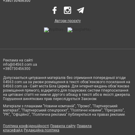
+380730456300
Автори проєкту
Реклама на сайті
info@04563.com.ua
+380730456300
Допускається цитування матеріалів без отримання попередньої згоди
04563.com.ua за умови розміщення в тексті обов'язкового посилання на
04563.com.ua - Сайт міста Біла Церква. Для інтернет-видань обов'язкове
розміщення прямого, відкритого для пошукових систем гіперпосилання
на цитовані статті не нижче другого абзацу в тексті або в якості джерела.
Порушення виняткових прав переслідується Законом.
Матеріали з плашками "Новини компаній", "Промо", "Партнерський
матеріал", "Партнерський спецпроєкт", "Політичні новини", "Пресреліз",
"PR", "Офіційно", "Політична реклама" публікуються на правах реклами.
Політика конфіденційності
Правила сайту
Правила
класифайд
Редакційна політика