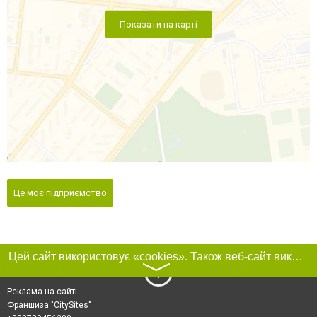
Показати на карті
Це моє підприємство
Цей сайт використовує «cookies». Також веб-сайт використовує інтернет-сервіс для збору технічних даних стосовно відвідувачів з метою отримання маркетингової та статистичної інформації. Умови обробки даних відвідувачів сайту див.
〉
Реклама на сайті
Франшиза "CitySites"