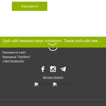
Відправити
Цей сайт використовує «cookies». Також веб-сайт використовує інтернет-сервіс для збору технічних даних стосовно відвідувачів з метою отримання маркетингової та статистичної інформації. Умови обробки даних відвідувачів сайту див.
〉
Реклама на сайті
Франшиза "CitySites"
+380730456300
Автори проєкту