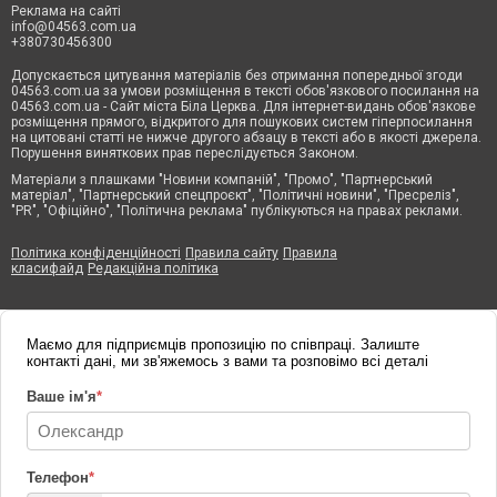
Реклама на сайті
info@04563.com.ua
+380730456300
Допускається цитування матеріалів без отримання попередньої згоди
04563.com.ua за умови розміщення в тексті обов'язкового посилання на
04563.com.ua - Сайт міста Біла Церква. Для інтернет-видань обов'язкове
розміщення прямого, відкритого для пошукових систем гіперпосилання
на цитовані статті не нижче другого абзацу в тексті або в якості джерела.
Порушення виняткових прав переслідується Законом.
Матеріали з плашками "Новини компаній", "Промо", "Партнерський
матеріал", "Партнерський спецпроєкт", "Політичні новини", "Пресреліз",
"PR", "Офіційно", "Політична реклама" публікуються на правах реклами.
Політика конфіденційності
Правила сайту
Правила
класифайд
Редакційна політика
Маємо для підприємців пропозицію по співпраці. Залиште
контакті дані, ми зв'яжемось з вами та розповімо всі деталі
Ваше ім'я
*
Телефон
*