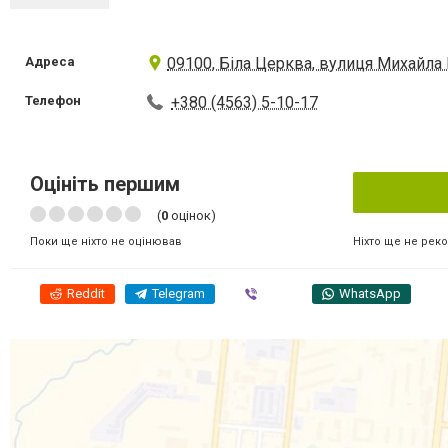
Адреса
09100, Біла Церква, вулиця Михайла
Телефон
+380 (4563) 5-10-17
Оцініть першим
(
0
оцінок)
Ніхто ще не рек
Поки ще ніхто не оцінював
Reddit
Telegram
Viber
WhatsApp