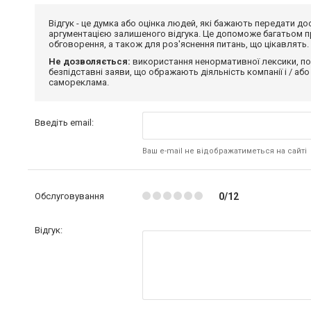
Відгук - це думка або оцінка людей, які бажають передати 
аргументацією залишеного відгука. Це допоможе багатьом пр
обговорення, а також для роз'яснення питань, що цікавлять.
Не дозволяється:
використання ненормативної лексики, по
безпідставні заяви, що ображають діяльність компанії і / або
самореклама.
Введіть email:
Ваш e-mail не відображатиметься на сайті
Обслуговування
0/12
Відгук: