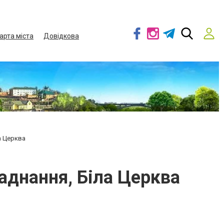
арта міста
Довідкова
а Церква
ладнання, Біла Церква