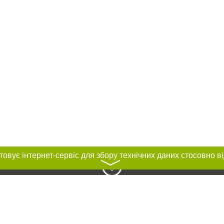
〉
нас :