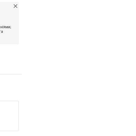
ніями;
та