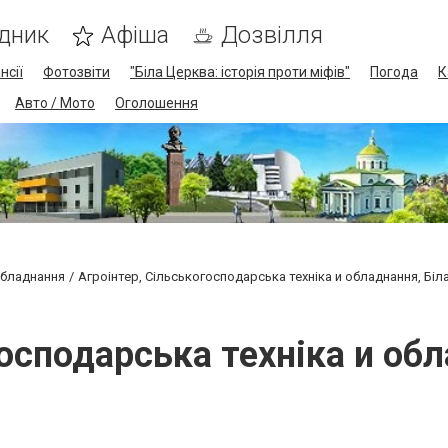
дник
Афіша
Дозвілля
нсії
Фотозвіти
"Біла Церква: історія проти міфів"
Погода
К
Авто / Мото
Оголошення
обладнання
Агроінтер, Сільськогосподарська техніка и обладнання, Біл
осподарська техніка и об