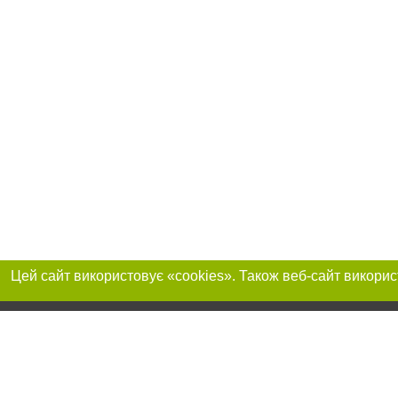
Приєднуйтесь до 
Реклама на сайті
Франшиза "CitySites"
+380730456300
Автори проєкту