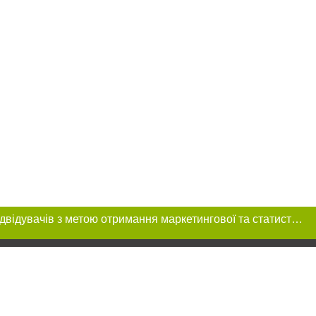
Цей сайт використовує «cookies». Також веб-сайт використовує інтернет-сервіс для збору технічних даних стосовно відвідувачів з метою отримання маркетингової та статистичної інформації. Умови обробки даних відвідувачів сайту див.