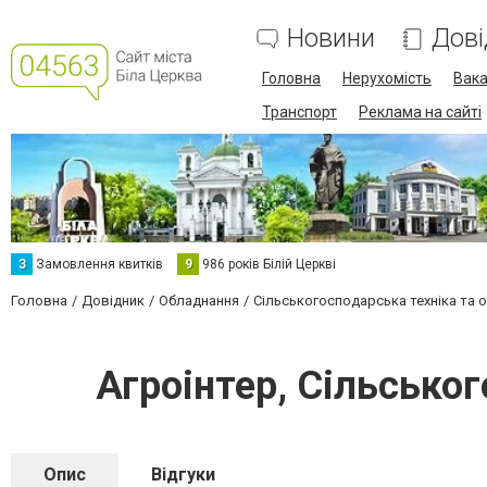
Новини
Дові
Головна
Нерухомість
Вака
Транспорт
Реклама на сайті
З
Замовлення квитків
9
986 років Білій Церкві
Головна
Довідник
Обладнання
Сільськогосподарська техніка та 
Агроінтер, Сільськог
Опис
Відгуки