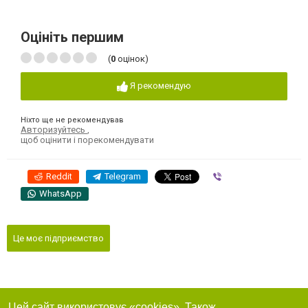
Оцініть першим
(
0
оцінок)
Я рекомендую
Ніхто ще не рекомендував
Авторизуйтесь
,
щоб оцінити і порекомендувати
Reddit
Telegram
Viber
WhatsApp
Це моє підприємство
Цей сайт використовує «cookies». Також