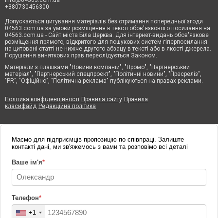
+380730456300
Допускається цитування матеріалів без отримання попередньої згоди
04563.com.ua за умови розміщення в тексті обов'язкового посилання на
04563.com.ua - Сайт міста Біла Церква. Для інтернет-видань обов'язкове
розміщення прямого, відкритого для пошукових систем гіперпосилання
на цитовані статті не нижче другого абзацу в тексті або в якості джерела.
Порушення виняткових прав переслідується Законом.
Матеріали з плашками "Новини компаній", "Промо", "Партнерський
матеріал", "Партнерський спецпроєкт", "Політичні новини", "Пресреліз",
"PR", "Офіційно", "Політична реклама" публікуються на правах реклами.
Політика конфіденційності
Правила сайту
Правила
класифайд
Редакційна політика
Маємо для підприємців пропозицію по співпраці. Залиште
контакті дані, ми зв'яжемось з вами та розповімо всі деталі
Ваше ім'я
*
Телефон
*
+1