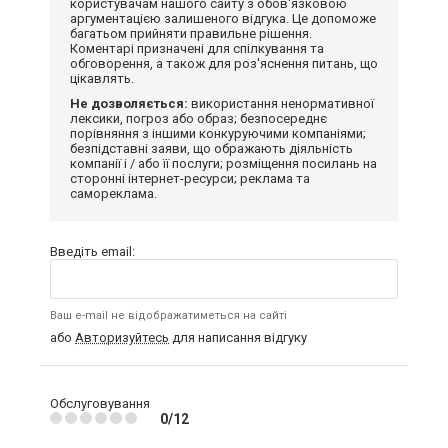
користувачам нашого сайту з обов'язковою
аргументацією залишеного відгука. Це допоможе
багатьом прийняти правильне рішення.
Коментарі призначені для спілкування та
обговорення, а також для роз'яснення питань, що
цікавлять.
Не дозволяється:
використання ненормативної
лексики, погроз або образ; безпосереднє
порівняння з іншими конкуруючими компаніями;
безпідставні заяви, що ображають діяльність
компанії і / або її послуги; розміщення посилань на
сторонні інтернет-ресурси; реклама та
самореклама.
Введіть email:
Ваш e-mail не відображатиметься на сайті
або
Авторизуйтесь
для написання відгуку
Обслуговування
0/12