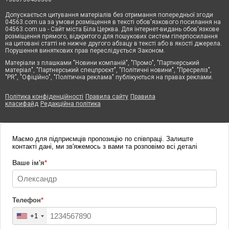
Допускається цитування матеріалів без отримання попередньої згоди
04563.com.ua за умови розміщення в тексті обов'язкового посилання на
04563.com.ua - Сайт міста Біла Церква. Для інтернет-видань обов'язкове
розміщення прямого, відкритого для пошукових систем гіперпосилання
на цитовані статті не нижче другого абзацу в тексті або в якості джерела.
Порушення виняткових прав переслідується Законом.
Матеріали з плашками "Новини компаній", "Промо", "Партнерський
матеріал", "Партнерський спецпроєкт", "Політичні новини", "Пресреліз",
"PR", "Офіційно", "Політична реклама" публікуються на правах реклами.
Політика конфіденційності
Правила сайту
Правила
класифайд
Редакційна політика
Маємо для підприємців пропозицію по співпраці. Залиште
контакті дані, ми зв'яжемось з вами та розповімо всі деталі
Ваше ім'я
*
Телефон
*
+1