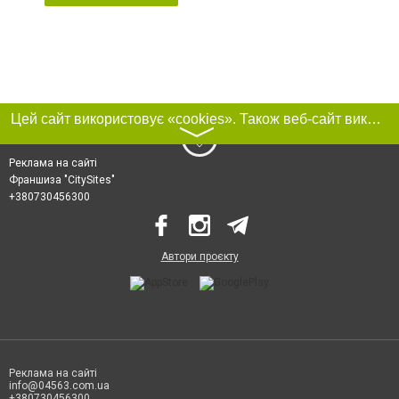
Цей сайт використовує «cookies». Також веб-сайт використовує інтернет-сервіс для збору технічних даних стосовно відвідувачів з метою отримання маркетингової та статистичної інформації. Умови обробки даних відвідувачів сайту див.
〉
Реклама на сайті
Франшиза "CitySites"
+380730456300
Автори проєкту
Реклама на сайті
info@04563.com.ua
+380730456300