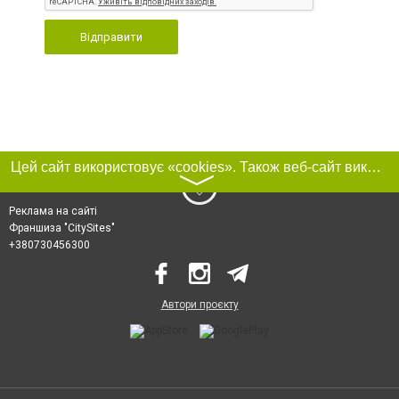
Відправити
Цей сайт використовує «cookies». Також веб-сайт використовує інтернет-сервіс для збору технічних даних стосовно відвідувачів з метою отримання маркетингової та статистичної інформації. Умови обробки даних відвідувачів сайту див.
〉
Реклама на сайті
Франшиза "CitySites"
+380730456300
Автори проєкту