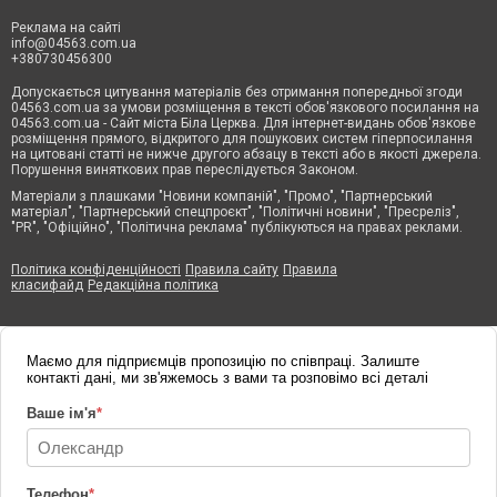
Реклама на сайті
info@04563.com.ua
+380730456300
Допускається цитування матеріалів без отримання попередньої згоди
04563.com.ua за умови розміщення в тексті обов'язкового посилання на
04563.com.ua - Сайт міста Біла Церква. Для інтернет-видань обов'язкове
розміщення прямого, відкритого для пошукових систем гіперпосилання
на цитовані статті не нижче другого абзацу в тексті або в якості джерела.
Порушення виняткових прав переслідується Законом.
Матеріали з плашками "Новини компаній", "Промо", "Партнерський
матеріал", "Партнерський спецпроєкт", "Політичні новини", "Пресреліз",
"PR", "Офіційно", "Політична реклама" публікуються на правах реклами.
Політика конфіденційності
Правила сайту
Правила
класифайд
Редакційна політика
Маємо для підприємців пропозицію по співпраці. Залиште
контакті дані, ми зв'яжемось з вами та розповімо всі деталі
Ваше ім'я
*
Телефон
*