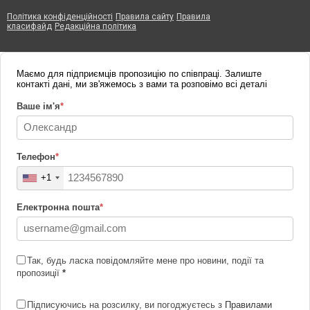
Політика конфіденційності
Правила сайту
Правила
класифайд
Редакційна політика
Маємо для підприємців пропозицію по співпраці. Залиште
контакті дані, ми зв'яжемось з вами та розповімо всі деталі
Ваше ім'я
*
Телефон
*
+1
Електронна пошта
*
Так, будь ласка повідомляйте мене про новини, події та
пропозиції
*
Підписуючись на розсилку, ви погоджуєтесь з
Правилами