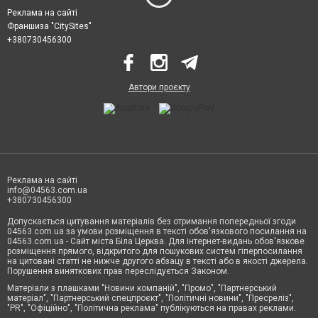
Реклама на сайті
Франшиза "CitySites"
+380730456300
Автори проєкту
Реклама на сайті
info@04563.com.ua
+380730456300
Допускається цитування матеріалів без отримання попередньої згоди
04563.com.ua за умови розміщення в тексті обов'язкового посилання на
04563.com.ua - Сайт міста Біла Церква. Для інтернет-видань обов'язкове
розміщення прямого, відкритого для пошукових систем гіперпосилання
на цитовані статті не нижче другого абзацу в тексті або в якості джерела.
Порушення виняткових прав переслідується Законом.
Матеріали з плашками "Новини компаній", "Промо", "Партнерський
матеріал", "Партнерський спецпроєкт", "Політичні новини", "Пресреліз",
"PR", "Офіційно", "Політична реклама" публікуються на правах реклами.