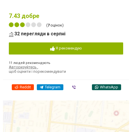
7.43
добре
(
7
оцінок)
32 перегляди в серпні
Я рекомендую
11 людей рекомендують
Авторизуйтесь
,
щоб оцінити і порекомендувати
Reddit
Telegram
Viber
WhatsApp