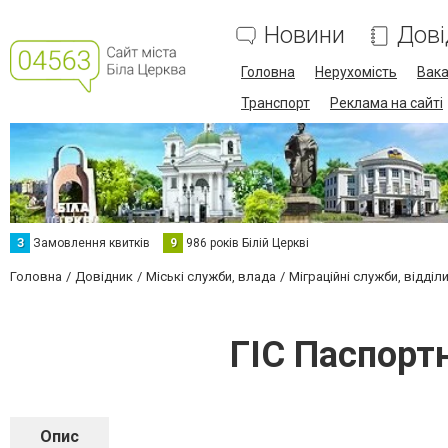
Новини
Дові
Головна
Нерухомість
Вака
Транспорт
Реклама на сайті
З
Замовлення квитків
9
986 років Білій Церкві
Головна
Довідник
Міські служби, влада
Міграційні служби, відділи
ГІС Паспортн
Опис