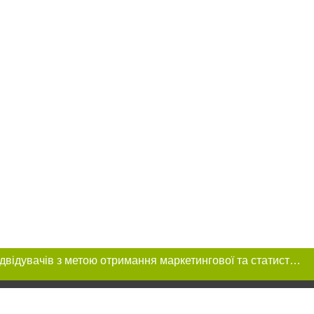
Цей сайт використовує «cookies». Також веб-сайт використовує інтернет-сервіс для збору технічних даних стосовно відвідувачів з метою отримання маркетингової та статистичної інформації. Умови обробки даних відвідувачів сайту див.