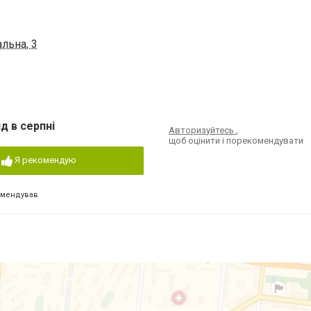
льна, 3
д в серпні
Авторизуйтесь
,
щоб оцінити і порекомендувати
Я рекомендую
омендував