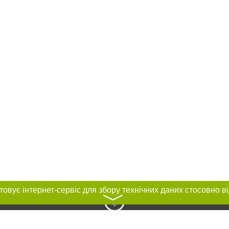
〉
нас :