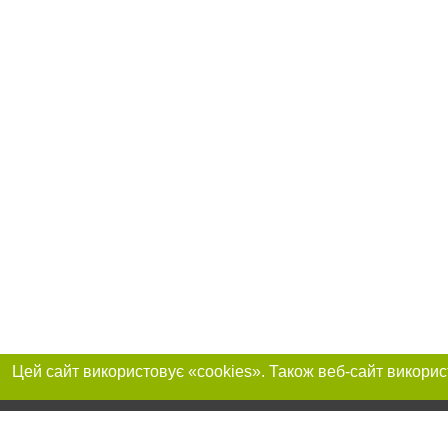
Приєднуйтесь до 
Реклама на сайті
Франшиза "CitySites"