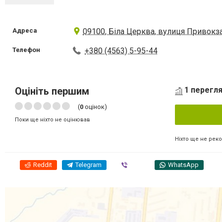
Адреса
09100, Біла Церква, вулиця Привокза
Телефон
+380 (4563) 5-95-44
Оцініть першим
1 перегля
(
0
оцінок)
Поки ще ніхто не оцінював
Ніхто ще не рек
Reddit
Telegram
Viber
WhatsApp