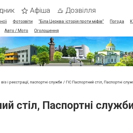
дник
Афіша
Дозвілля
нсії
Фотозвіти
"Біла Церква: історія проти міфів"
Погода
К
Авто / Мото
Оголошення
 віз і реєстрації, паспортні служби
ГІС Паспортний стіл, Паспортні служ
ий стіл, Паспортні служб