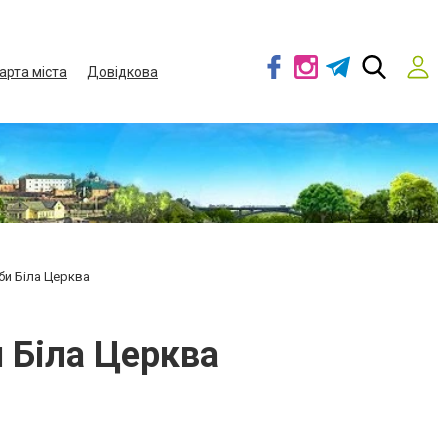
арта міста
Довідкова
би Біла Церква
и Біла Церква