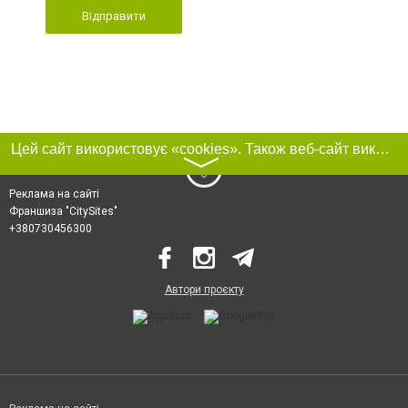
Відправити
Цей сайт використовує «cookies». Також веб-сайт використовує інтернет-сервіс для збору технічних даних стосовно відвідувачів з метою отримання маркетингової та статистичної інформації. Умови обробки даних відвідувачів сайту див.
〉
Реклама на сайті
Франшиза "CitySites"
+380730456300
Автори проєкту