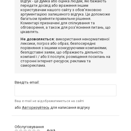
Відгук - це думка або оцінка людей, які бажають
передати досвід або враження іншим
користувачам нашого сайту з обов'язковою
аргументацією залишеного відгука. Це допоможе
багатьом прийняти правильне рішення.
Коментарі призначені для спілкування та
обговорення, а також для роз'яснення питань, що
цікавлять.
Не дозволяється:
використання ненормативної
лексики, погроз або образ; безпосереднє
порівняння з іншими конкуруючими компаніями;
безпідставні заяви, що ображають діяльність
компанії і / або її послуги; розміщення посилань на
сторонні інтернет-ресурси; реклама та
самореклама.
Введіть email:
Ваш e-mail не відображатиметься на сайті
або
Авторизуйтесь
для написання відгуку
Обслуговування