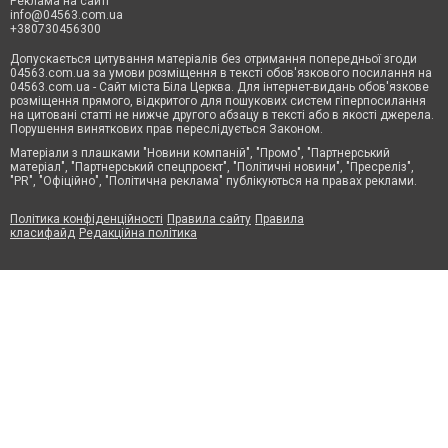
Реклама на сайті
info@04563.com.ua
+380730456300
Допускається цитування матеріалів без отримання попередньої згоди
04563.com.ua за умови розміщення в тексті обов'язкового посилання на
04563.com.ua - Сайт міста Біла Церква. Для інтернет-видань обов'язкове
розміщення прямого, відкритого для пошукових систем гіперпосилання
на цитовані статті не нижче другого абзацу в тексті або в якості джерела.
Порушення виняткових прав переслідується Законом.
Матеріали з плашками "Новини компаній", "Промо", "Партнерський
матеріал", "Партнерський спецпроєкт", "Політичні новини", "Пресреліз",
"PR", "Офіційно", "Політична реклама" публікуються на правах реклами.
Політика конфіденційності
Правила сайту
Правила
класифайд
Редакційна політика
Маємо для підприємців пропозицію по співпраці. Залиште
контакті дані, ми зв'яжемось з вами та розповімо всі деталі
Ваше ім'я
*
Телефон
*