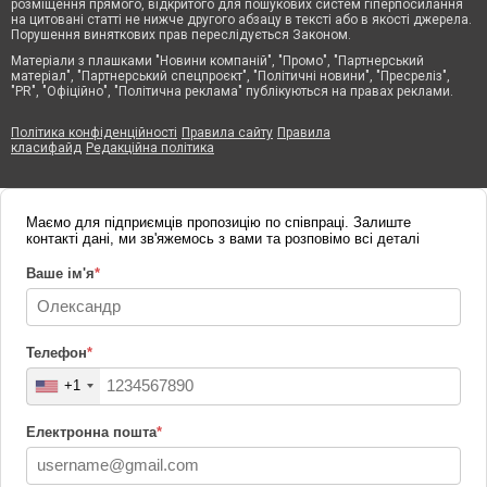
розміщення прямого, відкритого для пошукових систем гіперпосилання
на цитовані статті не нижче другого абзацу в тексті або в якості джерела.
Порушення виняткових прав переслідується Законом.
Матеріали з плашками "Новини компаній", "Промо", "Партнерський
матеріал", "Партнерський спецпроєкт", "Політичні новини", "Пресреліз",
"PR", "Офіційно", "Політична реклама" публікуються на правах реклами.
Політика конфіденційності
Правила сайту
Правила
класифайд
Редакційна політика
Маємо для підприємців пропозицію по співпраці. Залиште
контакті дані, ми зв'яжемось з вами та розповімо всі деталі
Ваше ім'я
*
Телефон
*
+1
Електронна пошта
*