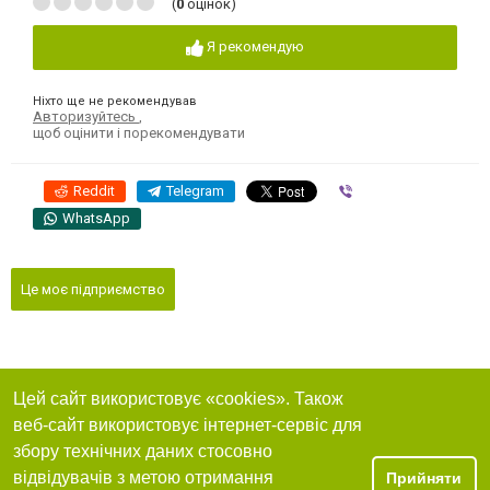
(
0
оцінок)
Я рекомендую
Ніхто ще не рекомендував
Авторизуйтесь
,
щоб оцінити і порекомендувати
Reddit
Telegram
Viber
WhatsApp
Це моє підприємство
Цей сайт використовує «cookies». Також
веб-сайт використовує інтернет-сервіс для
збору технічних даних стосовно
відвідувачів з метою отримання
Прийняти