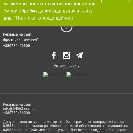
маркетингової та статистичної інформації.
Умови обробки даних відвідувачів сайту
див.
"Політика конфіденційності"
Реклама на сайті
Франшиза "CitySites"
+380730456300
Автори проєкту
Реклама на сайті
info@04563.com.ua
+380730456300
Допускається цитування матеріалів без отримання попередньої згоди
04563.com.ua за умови розміщення в тексті обов'язкового посилання на
04563.com.ua - Сайт міста Біла Церква. Для інтернет-видань обов'язкове