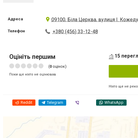
Адреса
09100, Біла Церква, вулиця І. Кожеду
Телефон
+380 (456) 33-12-48
Оцініть першим
15 перегл
(
0
оцінок)
Поки ще ніхто не оцінював
Ніхто ще не рек
Reddit
Telegram
Viber
WhatsApp