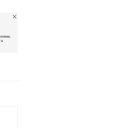
ніями;
та