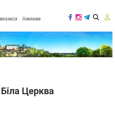
арта міста
Довідкова
 Біла Церква