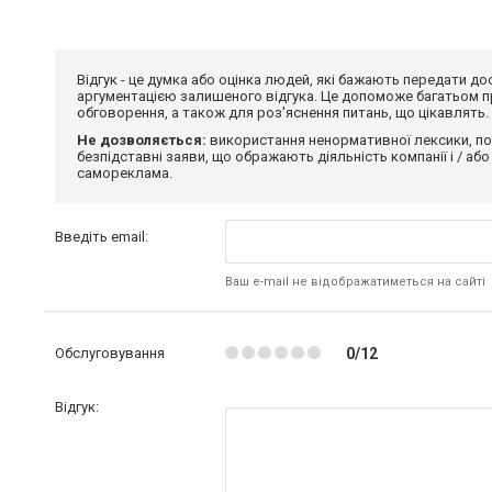
Відгук - це думка або оцінка людей, які бажають передати 
аргументацією залишеного відгука. Це допоможе багатьом пр
обговорення, а також для роз'яснення питань, що цікавлять.
Не дозволяється:
використання ненормативної лексики, по
безпідставні заяви, що ображають діяльність компанії і / або
самореклама.
Введіть email:
Ваш e-mail не відображатиметься на сайті
Обслуговування
0/12
Відгук: