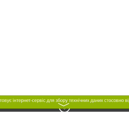
〉
нас :