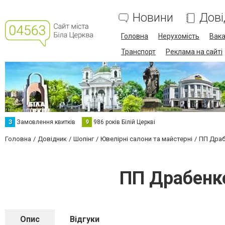
Новини
Дові
Головна
Нерухомість
Вака
Транспорт
Реклама на сайті
З
Замовлення квитків
9
986 років Білій Церкві
Головна
Довідник
Шопінг
Ювелірні салони та майстерні
ПП Драбе
ПП Драбенко
Опис
Відгуки