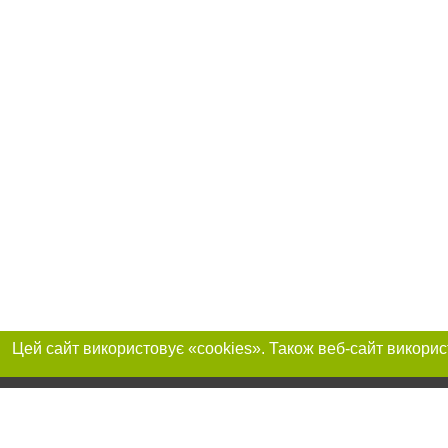
Приєднуйтесь до 
Реклама на сайті
Франшиза "CitySites"
+380730456300
Автори проєкту