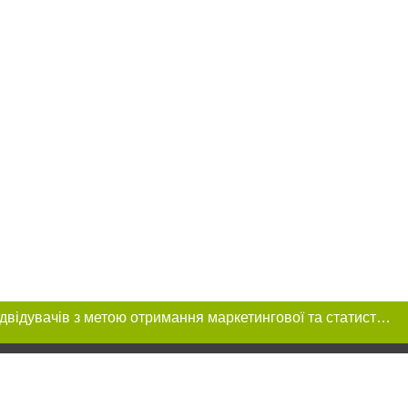
Цей сайт використовує «cookies». Також веб-сайт використовує інтернет-сервіс для збору технічних даних стосовно відвідувачів з метою отримання маркетингової та статистичної інформації. Умови обробки даних відвідувачів сайту див.