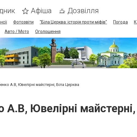
дник
Афіша
Дозвілля
нсії
Фотозвіти
"Біла Церква: історія проти міфів"
Погода
К
Авто / Мото
Оголошення
нко А.В, Ювелірні майстерні, Біла Церква
 А.В, Ювелірні майстерні,