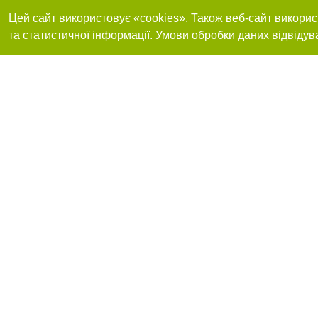
Цей сайт використовує «cookies». Також веб-сайт викорис
та статистичної інформації. Умови обробки даних відвідув
Приєднуйтесь до 
Реклама на сайті
Франшиза "CitySites"
+380730456300
Автори проєкту
Реклама на сайті
Допускається цит
info@04563.com.ua
тексті обов'язков
+380730456300
розміщення прямо
абзацу в тексті 
Матеріали з плаш
"Політичні новини
Політика конфіде