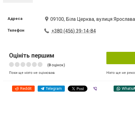
Адреса
09100, Біла Церква, вулиця Ярослава
Телефон
+380 (456) 39-14-84
Оцініть першим
(
0
оцінок)
Ніхто ще не рек
Поки ще ніхто не оцінював
Reddit
Telegram
Viber
Whats