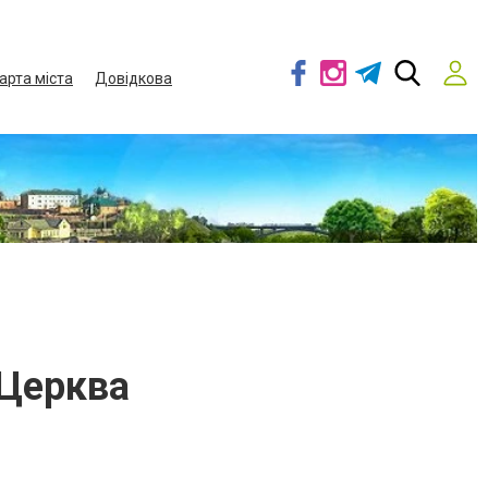
арта міста
Довідкова
 Церква