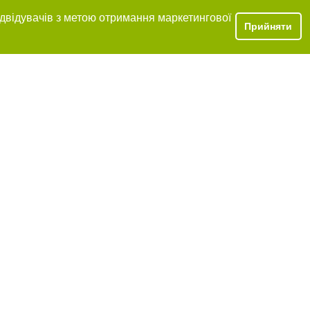
ідвідувачів з метою отримання маркетингової
Прийняти
 розміщення в
ь обов'язкове
нижче другого
цпроєкт",
реклами.