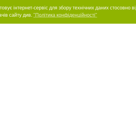
товує інтернет-сервіс для збору технічних даних стосовно в
ачів сайту див.
"Політика конфіденційності"
нас :
ування матеріалів без отримання попередньої згоди 04563.com.ua за умови
ого посилання на 04563.com.ua - Сайт міста Біла Церква. Для інтернет-видан
го, відкритого для пошукових систем гіперпосилання на цитовані статті не 
або в якості джерела. Порушення виняткових прав переслідується Законом.
ками "Новини компаній", "Промо", "Партнерський матеріал", "Партнерський спе
", "Пресреліз", "PR", "Офіційно", "Політична реклама" публікуються на правах 
нційності
Правила сайту
Правила класифайд
Редакційна політика
Маємо для підприємців пропозицію по співпраці. Залиште
контакті дані, ми зв'яжемось з вами та розповімо всі деталі