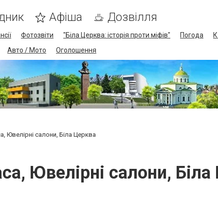
дник
Афіша
Дозвілля
нсії
Фотозвіти
"Біла Церква: історія проти міфів"
Погода
К
Авто / Мото
Оголошення
а, Ювелірні салони, Біла Церква
са, Ювелірні салони, Біла