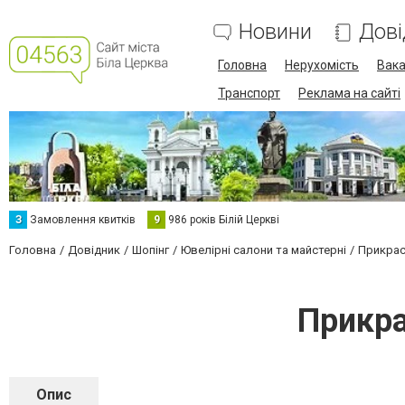
Новини
Дові
Головна
Нерухомість
Вака
Транспорт
Реклама на сайті
З
Замовлення квитків
9
986 років Білій Церкві
Головна
Довідник
Шопінг
Ювелірні салони та майстерні
Прикрас
Прикра
Опис