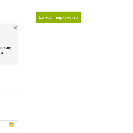
Це моє підприємство
ніями;
та