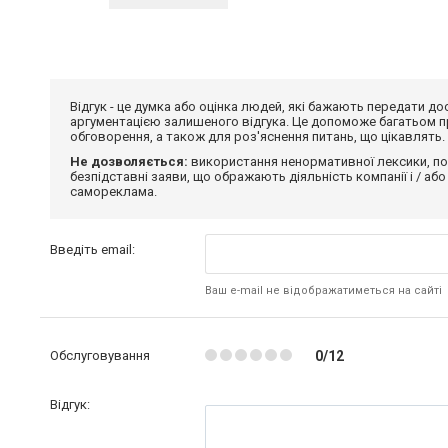
Відгук - це думка або оцінка людей, які бажають передати 
аргументацією залишеного відгука. Це допоможе багатьом пр
обговорення, а також для роз'яснення питань, що цікавлять.
Не дозволяється:
використання ненормативної лексики, по
безпідставні заяви, що ображають діяльність компанії і / або
самореклама.
Введіть email:
Ваш e-mail не відображатиметься на сайті
Обслуговування
0/12
Відгук: