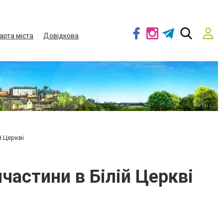
арта міста
Довідкова
й Церкві
частини в Білій Церкві