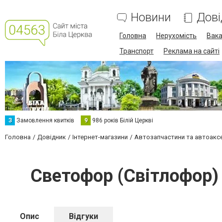
Новини
Дові
Головна
Нерухомість
Вака
Транспорт
Реклама на сайті
З
Замовлення квитків
9
986 років Білій Церкві
Головна
Довідник
Інтернет-магазини
Автозапчастини та автоакс
Светофор (Світлофор) 
Опис
Відгуки