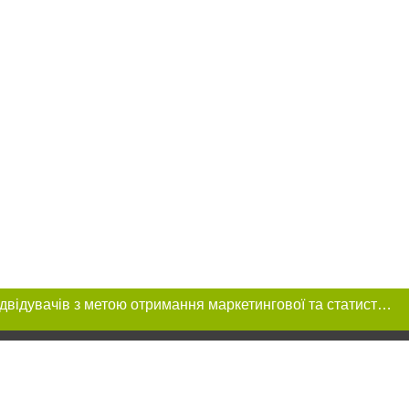
Цей сайт використовує «cookies». Також веб-сайт використовує інтернет-сервіс для збору технічних даних стосовно відвідувачів з метою отримання маркетингової та статистичної інформації. Умови обробки даних відвідувачів сайту див.