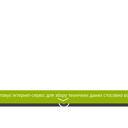
〉
нас :