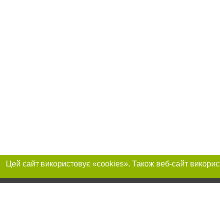
Приєднуйтесь до 
Реклама на сайті
Франшиза "CitySites"
+380730456300
Автори проєкту