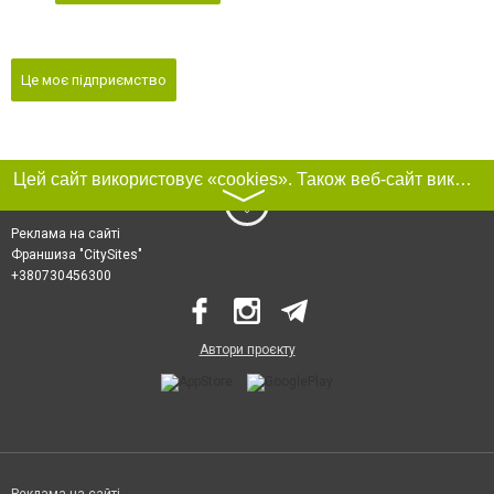
Це моє підприємство
Цей сайт використовує «cookies». Також веб-сайт використовує інтернет-сервіс для збору технічних даних стосовно відвідувачів з метою отримання маркетингової та статистичної інформації. Умови обробки даних відвідувачів сайту див.
〉
Реклама на сайті
Франшиза "CitySites"
+380730456300
Автори проєкту
Реклама на сайті