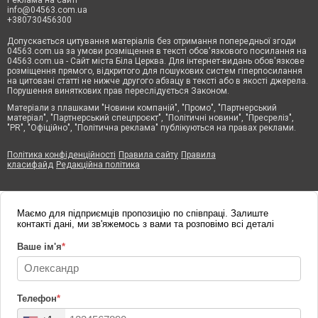
info@04563.com.ua
+380730456300
Допускається цитування матеріалів без отримання попередньої згоди
04563.com.ua за умови розміщення в тексті обов'язкового посилання на
04563.com.ua - Сайт міста Біла Церква. Для інтернет-видань обов'язкове
розміщення прямого, відкритого для пошукових систем гіперпосилання
на цитовані статті не нижче другого абзацу в тексті або в якості джерела.
Порушення виняткових прав переслідується Законом.
Матеріали з плашками "Новини компаній", "Промо", "Партнерський
матеріал", "Партнерський спецпроєкт", "Політичні новини", "Пресреліз",
"PR", "Офіційно", "Політична реклама" публікуються на правах реклами.
Політика конфіденційності
Правила сайту
Правила
класифайд
Редакційна політика
Маємо для підприємців пропозицію по співпраці. Залиште
контакті дані, ми зв'яжемось з вами та розповімо всі деталі
Ваше ім'я
*
Телефон
*