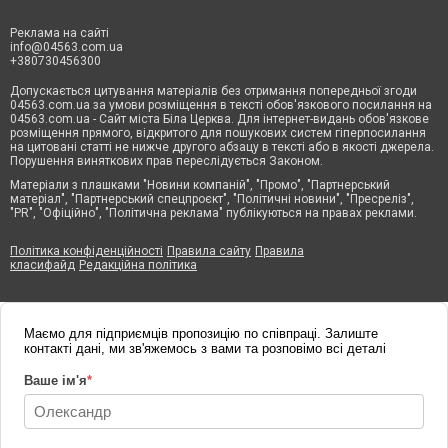
Реклама на сайті
info@04563.com.ua
+380730456300
Допускається цитування матеріалів без отримання попередньої згоди
04563.com.ua за умови розміщення в тексті обов'язкового посилання на
04563.com.ua - Сайт міста Біла Церква. Для інтернет-видань обов'язкове
розміщення прямого, відкритого для пошукових систем гіперпосилання
на цитовані статті не нижче другого абзацу в тексті або в якості джерела.
Порушення виняткових прав переслідується Законом.
Матеріали з плашками "Новини компаній", "Промо", "Партнерський
матеріал", "Партнерський спецпроєкт", "Політичні новини", "Пресреліз",
"PR", "Офіційно", "Політична реклама" публікуються на правах реклами.
Політика конфіденційності
Правила сайту
Правила
класифайд
Редакційна політика
Маємо для підприємців пропозицію по співпраці. Залиште
контакті дані, ми зв'яжемось з вами та розповімо всі деталі
Ваше ім'я
*