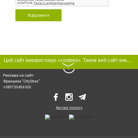
Відправити
Цей сайт використовує «cookies». Також веб-сайт використовує інтернет-сервіс для збору технічних даних стосовно відвідувачів з метою отримання маркетингової та статистичної інформації. Умови обробки даних відвідувачів сайту див.
〉
Реклама на сайті
Франшиза "CitySites"
+380730456300
Автори проєкту