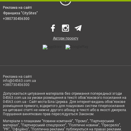
Реклама на сайті
Франшиза "CitySites"
+380730456300
Автори проєкту
Реклама на сайті
info@04563.com.ua
+380730456300
Допускається цитування матеріалів без отримання попередньої згоди
04563.com.ua за умови розміщення в тексті обов'язкового посилання на
04563.com.ua - Сайт міста Біла Церква. Для інтернет-видань обов'язкове
розміщення прямого, відкритого для пошукових систем гіперпосилання
на цитовані статті не нижче другого абзацу в тексті або в якості джерела.
Порушення виняткових прав переслідується Законом.
Матеріали з плашками "Новини компаній", "Промо", "Партнерський
матеріал", "Партнерський спецпроєкт", "Політичні новини", "Пресреліз",
"PR", "Офіційно", "Політична реклама" публікуються на правах реклами.