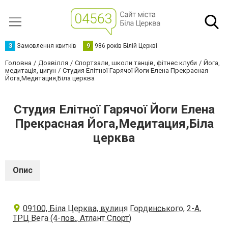
З
Замовлення квитків
9
986 років Білій Церкві
Головна
Дозвілля
Спортзали, школи танців, фітнес клуби
Йога,
медитація, цигун
Студия Елітної Гарячої Йоги Елена Прекрасная
Йога,Медитация,Біла церква
Студия Елітної Гарячої Йоги Елена
Прекрасная Йога,Медитация,Біла
церква
Опис
09100, Біла Церква, вулиця Гординського, 2-А,
ТРЦ Вега (4-пов., Атлант Спорт)