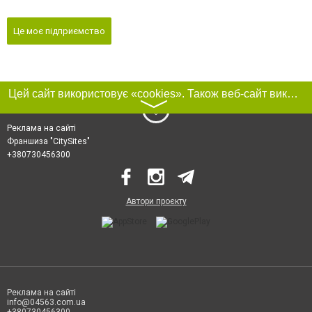
Це моє підприємство
Цей сайт використовує «cookies». Також веб-сайт використовує інтернет-сервіс для збору технічних даних стосовно відвідувачів з метою отримання маркетингової та статистичної інформації. Умови обробки даних відвідувачів сайту див.
〉
Реклама на сайті
Франшиза "CitySites"
+380730456300
Автори проєкту
Реклама на сайті
info@04563.com.ua
+380730456300