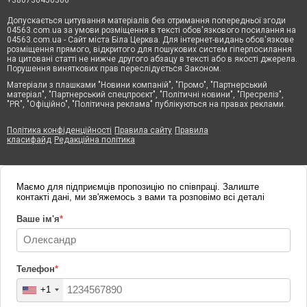
Допускається цитування матеріалів без отримання попередньої згоди
04563.com.ua за умови розміщення в тексті обов'язкового посилання на
04563.com.ua - Сайт міста Біла Церква. Для інтернет-видань обов'язкове
розміщення прямого, відкритого для пошукових систем гіперпосилання
на цитовані статті не нижче другого абзацу в тексті або в якості джерела.
Порушення виняткових прав переслідується Законом.
Матеріали з плашками "Новини компаній", "Промо", "Партнерський
матеріал", "Партнерський спецпроєкт", "Політичні новини", "Пресреліз",
"PR", "Офіційно", "Політична реклама" публікуються на правах реклами.
Політика конфіденційності
Правила сайту
Правила
класифайд
Редакційна політика
Маємо для підприємців пропозицію по співпраці. Залиште
контакті дані, ми зв'яжемось з вами та розповімо всі деталі
Ваше ім'я
*
Телефон
*
+1