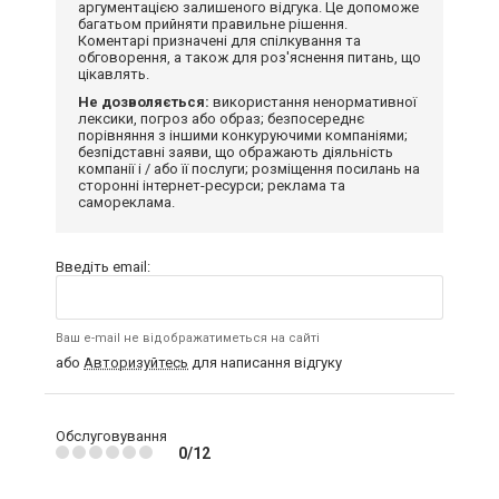
аргументацією залишеного відгука. Це допоможе
багатьом прийняти правильне рішення.
Коментарі призначені для спілкування та
обговорення, а також для роз'яснення питань, що
цікавлять.
Не дозволяється:
використання ненормативної
лексики, погроз або образ; безпосереднє
порівняння з іншими конкуруючими компаніями;
безпідставні заяви, що ображають діяльність
компанії і / або її послуги; розміщення посилань на
сторонні інтернет-ресурси; реклама та
самореклама.
Введіть email:
Ваш e-mail не відображатиметься на сайті
або
Авторизуйтесь
для написання відгуку
Обслуговування
0/12