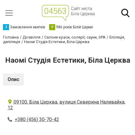
З
Замовлення квитків
9
986 років Білій Церкві
Головна
Дозвілля
Салони краси, солярії, сауни, SPA
Епіляція,
депіляція
Наомі Студія Естетики, Біла Церква
Наомі Студія Естетики, Біла Церква
Опис
09100, Біла Церква, вулиця Северина Наливайка,
12
+380 (456) 30-70-42