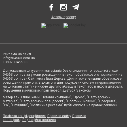
Автори проєкту
Реклама на сайті
info@04563.com.ua
+380730456300
Допускається цитування матеріалів без отримання попередньої згоди
04563.com.ua за умови розміщення в тексті обов'язкового посилання на
04563.com.ua - Сайт міста Біла Церква. Для інтернет-видань обов'язкове
розміщення прямого, відкритого для пошукових систем гіперпосилання
на цитовані статті не нижче другого абзацу в тексті або в якості джерела.
Порушення виняткових прав переслідується Законом.
Матеріали з плашками "Новини компаній", "Промо", "Партнерський
матеріал", "Партнерський спецпроєкт", "Політичні новини", "Пресреліз",
"PR", "Офіційно", "Політична реклама" публікуються на правах реклами.
Політика конфіденційності
Правила сайту
Правила
класифайд
Редакційна політика