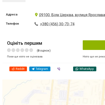
Адреса
09100, Біла Церква, вулиця Ярослава
Телефон
+380 (456) 30-73-74
Оцініть першим
(
0
оцінок)
Ніхто ще не рек
Поки ще ніхто не оцінював
Reddit
Telegram
Viber
WhatsApp