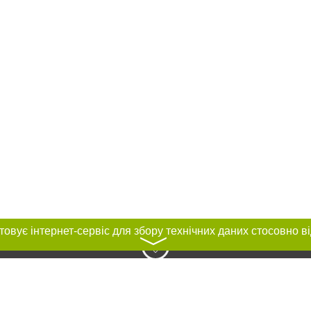
〉
нас :