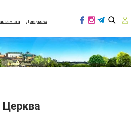
арта міста
Довідкова
а Церква