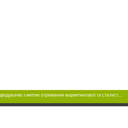
Цей сайт використовує «cookies». Також веб-сайт використовує інтернет-сервіс для збору технічних даних стосовно відвідувачів з метою отримання маркетингової та статистичної інформації. Умови обробки даних відвідувачів сайту див.