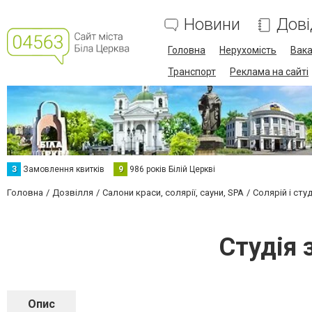
Новини
Дові
Головна
Нерухомість
Вака
Транспорт
Реклама на сайті
З
Замовлення квитків
9
986 років Білій Церкві
Головна
Дозвілля
Салони краси, солярії, сауни, SPA
Солярій і студ
Студія 
Опис