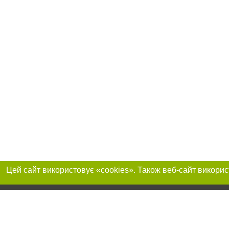
Приєднуйтесь до 
Реклама на сайті
Франшиза "CitySites"
+380730456300
Автори проєкту