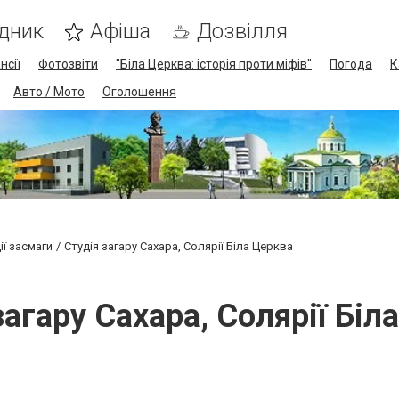
дник
Афіша
Дозвілля
нсії
Фотозвіти
"Біла Церква: історія проти міфів"
Погода
К
Авто / Мото
Оголошення
ії засмаги
Студія загару Сахара, Солярії Біла Церква
загару Сахара, Солярії Біл