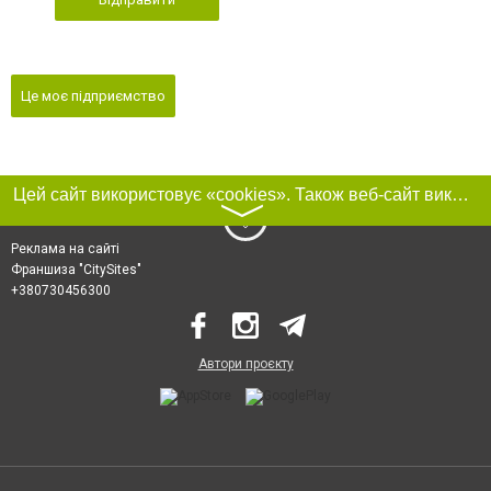
Це моє підприємство
Цей сайт використовує «cookies». Також веб-сайт використовує інтернет-сервіс для збору технічних даних стосовно відвідувачів з метою отримання маркетингової та статистичної інформації. Умови обробки даних відвідувачів сайту див.
〉
Реклама на сайті
Франшиза "CitySites"
+380730456300
Автори проєкту