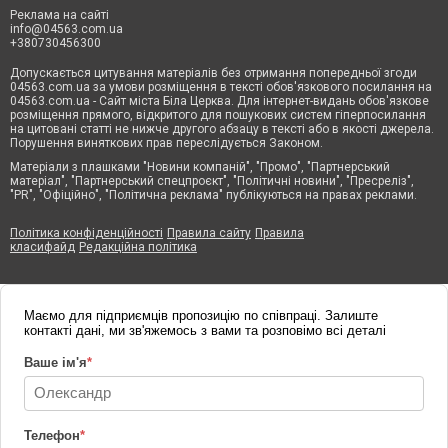
Реклама на сайті
info@04563.com.ua
+380730456300
Допускається цитування матеріалів без отримання попередньої згоди
04563.com.ua за умови розміщення в тексті обов'язкового посилання на
04563.com.ua - Сайт міста Біла Церква. Для інтернет-видань обов'язкове
розміщення прямого, відкритого для пошукових систем гіперпосилання
на цитовані статті не нижче другого абзацу в тексті або в якості джерела.
Порушення виняткових прав переслідується Законом.
Матеріали з плашками "Новини компаній", "Промо", "Партнерський
матеріал", "Партнерський спецпроєкт", "Політичні новини", "Пресреліз",
"PR", "Офіційно", "Політична реклама" публікуються на правах реклами.
Політика конфіденційності
Правила сайту
Правила
класифайд
Редакційна політика
Маємо для підприємців пропозицію по співпраці. Залиште
контакті дані, ми зв'яжемось з вами та розповімо всі деталі
Ваше ім'я
*
Телефон
*