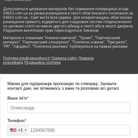
Допускається цитування матеріалів без отримання попередньої згоди
04563.com.ua за умови розміщення в тексті обов'язкового посилання на
04563.com.ua - Сайт міста Біла Церква. Для інтернет-видань обов'язкове
розміщення прямого, відкритого для пошукових систем гіперпосилання
на цитовані статті не нижче другого абзацу в тексті або в якості джерела.
Порушення виняткових прав переслідується Законом.
Матеріали з плашками "Новини компаній", "Промо", "Партнерський
матеріал", "Партнерський спецпроєкт", "Політичні новини", "Пресреліз",
"PR", "Офіційно", "Політична реклама" публікуються на правах реклами.
Політика конфіденційності
Правила сайту
Правила
класифайд
Редакційна політика
Маємо для підприємців пропозицію по співпраці. Залиште
контакті дані, ми зв'яжемось з вами та розповімо всі деталі
Ваше ім'я
*
Телефон
*
+1