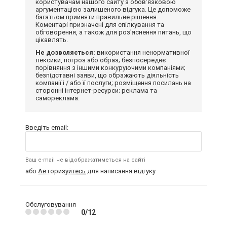
користувачам нашого сайту з обов'язковою
аргументацією залишеного відгука. Це допоможе
багатьом прийняти правильне рішення.
Коментарі призначені для спілкування та
обговорення, а також для роз'яснення питань, що
цікавлять.
Не дозволяється:
використання ненормативної
лексики, погроз або образ; безпосереднє
порівняння з іншими конкуруючими компаніями;
безпідставні заяви, що ображають діяльність
компанії і / або її послуги; розміщення посилань на
сторонні інтернет-ресурси; реклама та
самореклама.
Введіть email:
Ваш e-mail не відображатиметься на сайті
або
Авторизуйтесь
для написання відгуку
Обслуговування
0/12