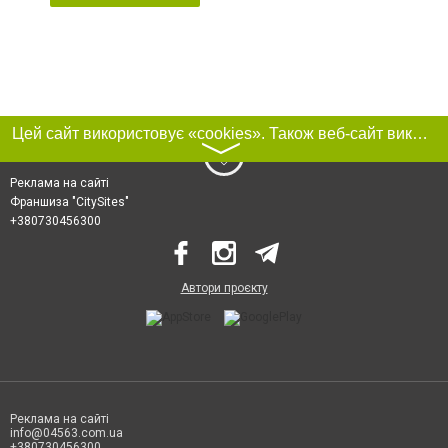
Цей сайт використовує «cookies». Також веб-сайт використовує інтернет-сервіс для збору технічних даних стосовно відвідувачів з метою отримання маркетингової та статистичної інформації. Умови обробки даних відвідувачів сайту див.
〉
Реклама на сайті
Франшиза "CitySites"
+380730456300
Автори проєкту
Реклама на сайті
info@04563.com.ua
+380730456300