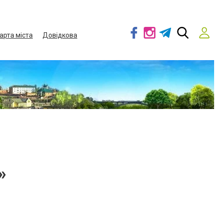
арта міста
Довідкова
»