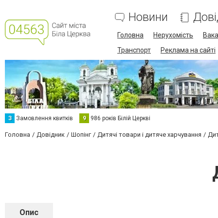
Новини
Дові
Головна
Нерухомість
Вака
Транспорт
Реклама на сайті
З
Замовлення квитків
9
986 років Білій Церкві
Головна
Довідник
Шопінг
Дитячі товари і дитяче харчування
Дит
Опис