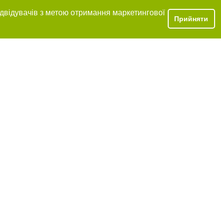
ідвідувачів з метою отримання маркетингової
Прийняти
 розміщення в
ь обов'язкове
нижче другого
цпроєкт",
реклами.