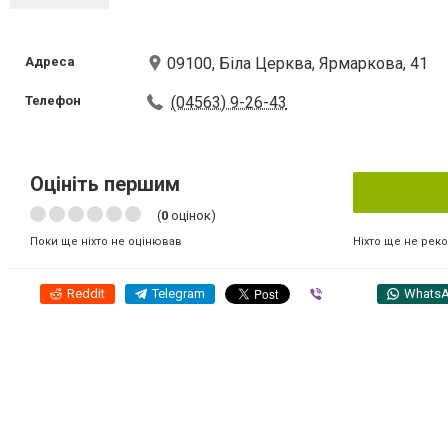
Адреса
09100, Біла Церква, Ярмаркова, 41
Телефон
(04563) 9-26-43
Оцініть першим
(
0
оцінок)
Ніхто ще не рек
Поки ще ніхто не оцінював
Reddit
Telegram
Viber
Whats