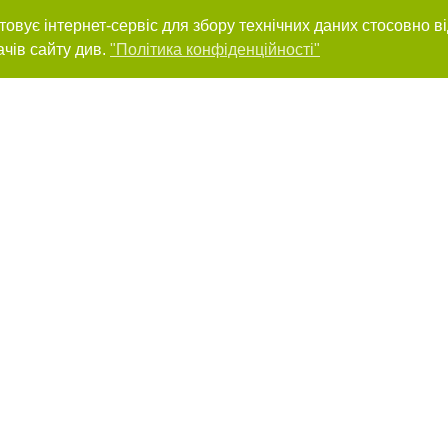
товує інтернет-сервіс для збору технічних даних стосовно в
ачів сайту див.
"Політика конфіденційності"
нас :
ування матеріалів без отримання попередньої згоди 04563.com.ua за умови
ого посилання на 04563.com.ua - Сайт міста Біла Церква. Для інтернет-видан
го, відкритого для пошукових систем гіперпосилання на цитовані статті не 
або в якості джерела. Порушення виняткових прав переслідується Законом.
ками "Новини компаній", "Промо", "Партнерський матеріал", "Партнерський спе
", "Пресреліз", "PR", "Офіційно", "Політична реклама" публікуються на правах 
нційності
Правила сайту
Правила класифайд
Редакційна політика
Маємо для підприємців пропозицію по співпраці. Залиште
контакті дані, ми зв'яжемось з вами та розповімо всі деталі