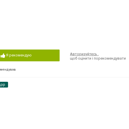
Авторизуйтесь
,
Я рекомендую
щоб оцінити і порекомендувати
омендував
App