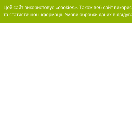
Цей сайт використовує «cookies». Також веб-сайт викорис
та статистичної інформації. Умови обробки даних відвідув
Приєднуйтесь до 
Реклама на сайті
Франшиза "CitySites"
+380730456300
Автори проєкту
Реклама на сайті
Допускається цит
info@04563.com.ua
тексті обов'язков
+380730456300
розміщення прямо
абзацу в тексті 
Матеріали з плаш
"Політичні новини
Політика конфіде