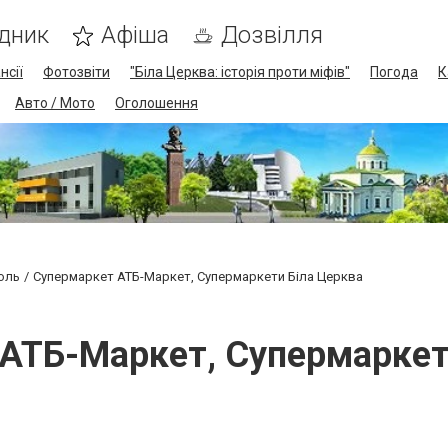
дник
Афіша
Дозвілля
нсії
Фотозвіти
"Біла Церква: історія проти міфів"
Погода
К
Авто / Мото
Оголошення
оль
Супермаркет АТБ-Маркет, Супермаркети Біла Церква
АТБ-Маркет, Супермаркет