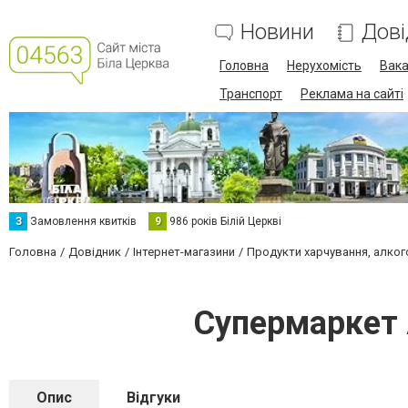
Новини
Дові
Головна
Нерухомість
Вака
Транспорт
Реклама на сайті
З
Замовлення квитків
9
986 років Білій Церкві
Головна
Довідник
Інтернет-магазини
Продукти харчування, алког
Супермаркет 
Опис
Відгуки