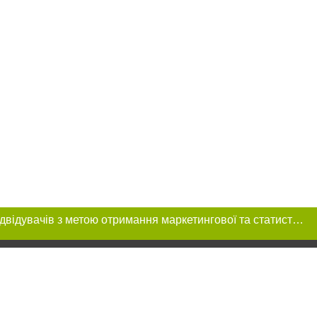
Цей сайт використовує «cookies». Також веб-сайт використовує інтернет-сервіс для збору технічних даних стосовно відвідувачів з метою отримання маркетингової та статистичної інформації. Умови обробки даних відвідувачів сайту див.