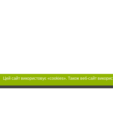
Приєднуйтесь до 
Реклама на сайті
Франшиза "CitySites"
+380730456300
Автори проєкту