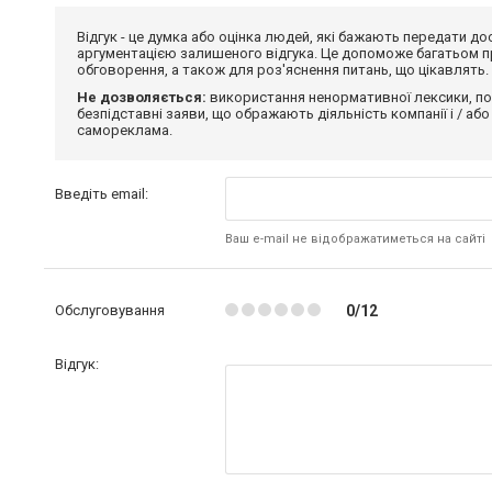
Відгук - це думка або оцінка людей, які бажають передати 
аргументацією залишеного відгука. Це допоможе багатьом пр
обговорення, а також для роз'яснення питань, що цікавлять.
Не дозволяється:
використання ненормативної лексики, по
безпідставні заяви, що ображають діяльність компанії і / або
самореклама.
Введіть email:
Ваш e-mail не відображатиметься на сайті
Обслуговування
0/12
Відгук: