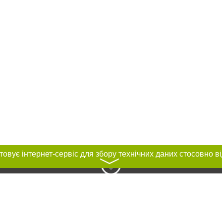
〉
нас :