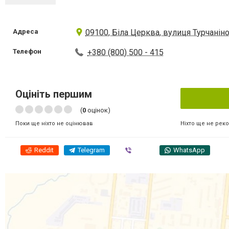
Адреса
09100, Біла Церква, вулиця Турчаніно
Телефон
+380 (800) 500 - 415
Оцініть першим
(
0
оцінок)
Ніхто ще не рек
Поки ще ніхто не оцінював
Reddit
Telegram
Viber
WhatsApp