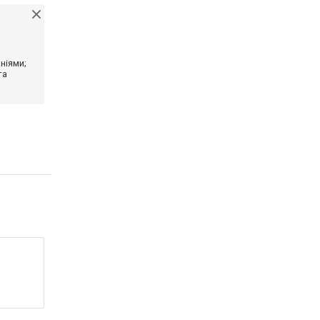
ніями;
та