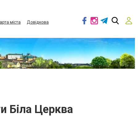
арта міста
Довідкова
и Біла Церква