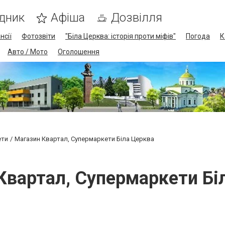
дник
Афіша
Дозвілля
нсії
Фотозвіти
"Біла Церква: історія проти міфів"
Погода
К
Авто / Мото
Оголошення
ети
Магазин Квартал, Супермаркети Біла Церква
Квартал, Супермаркети Бі