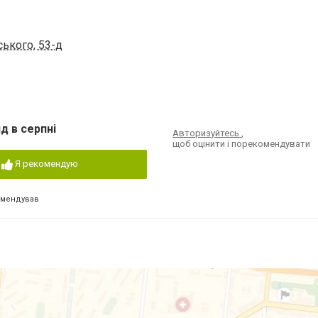
ського, 53-д
д в серпні
Авторизуйтесь
,
щоб оцінити і порекомендувати
Я рекомендую
омендував