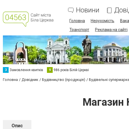
Новини
Дові
Головна
Нерухомість
Вака
Транспорт
Реклама на сайті
З
Замовлення квитків
9
986 років Білій Церкві
Головна
Довідник
Будівництво (продукція)
Будівельні супермарк
Магазин 
Опис