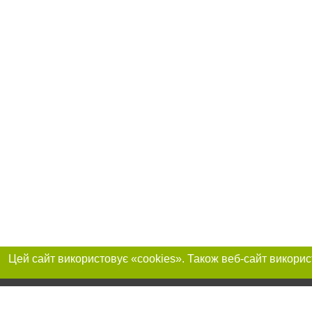
Приєднуйтесь до 
Реклама на сайті
Франшиза "CitySites"