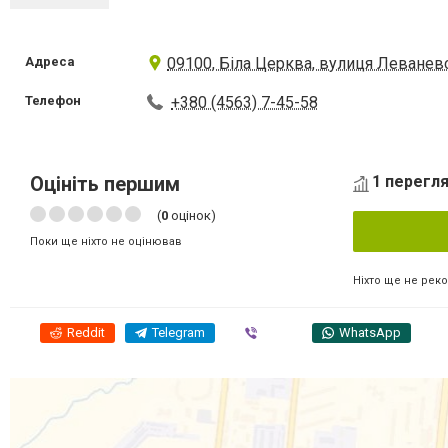
Адреса
09100, Біла Церква, вулиця Леванев
Телефон
+380 (4563) 7-45-58
Оцініть першим
1 перегля
(
0
оцінок)
Поки ще ніхто не оцінював
Ніхто ще не рек
Reddit
Telegram
Viber
WhatsApp