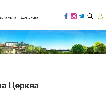
арта міста
Довідкова
ла Церква