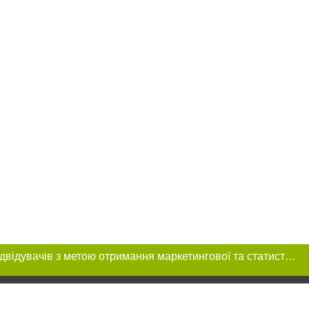
Цей сайт використовує «cookies». Також веб-сайт використовує інтернет-сервіс для збору технічних даних стосовно відвідувачів з метою отримання маркетингової та статистичної інформації. Умови обробки даних відвідувачів сайту див.