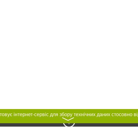
〉
нас :