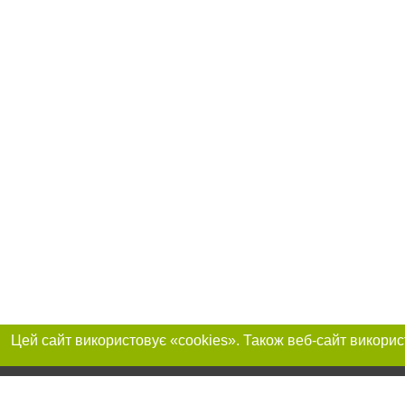
Приєднуйтесь до 
Реклама на сайті
Франшиза "CitySites"