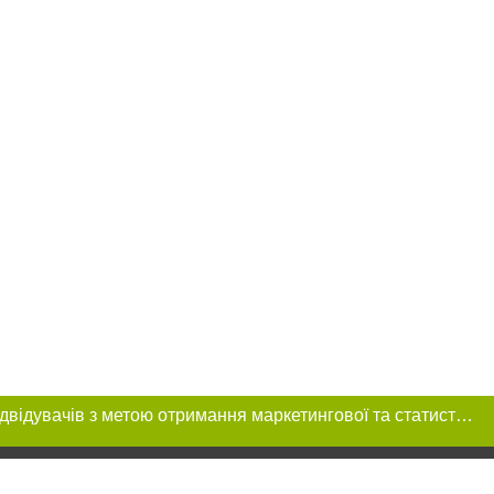
Цей сайт використовує «cookies». Також веб-сайт використовує інтернет-сервіс для збору технічних даних стосовно відвідувачів з метою отримання маркетингової та статистичної інформації. Умови обробки даних відвідувачів сайту див.