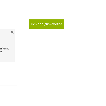
Це моє підприємство
ніями;
та