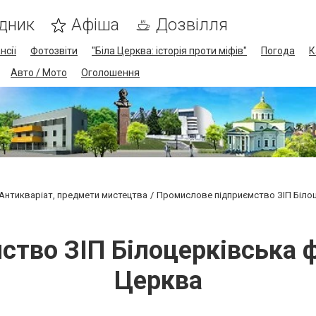
дник
Афіша
Дозвілля
нсії
Фотозвіти
"Біла Церква: історія проти міфів"
Погода
К
Авто / Мото
Оголошення
Антикваріат, предмети мистецтва
Промислове підприємство ЗІП Білоце
тво ЗІП Білоцерківська фі
Церква