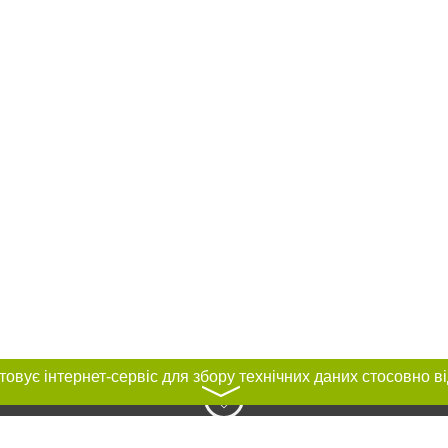
〉
нас :