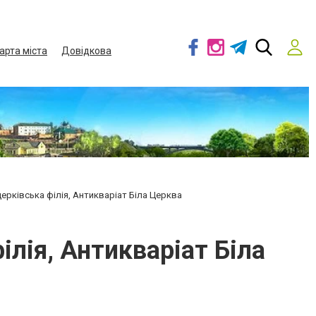
арта міста
Довідкова
рківська філія, Антикваріат Біла Церква
лія, Антикваріат Біла