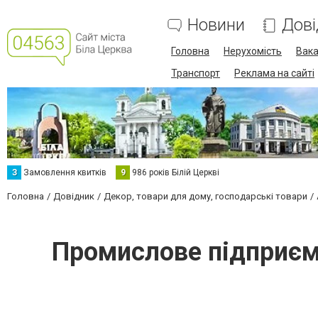
Новини
Дові
Головна
Нерухомість
Вака
Транспорт
Реклама на сайті
З
Замовлення квитків
9
986 років Білій Церкві
Головна
Довідник
Декор, товари для дому, господарські товари
Промислове підприємс