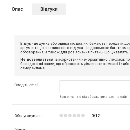
Опис
Відгуки
Відгук - це думка або оцінка людей, які бажають передати 
аргументацією залишеного відгука. Це допоможе багатьом пр
обговорення, а також для роз'яснення питань, що цікавлять.
Не дозволяється:
використання ненормативної лексики, по
безпідставні заяви, що ображають діяльність компанії і / або
самореклама.
Введіть email:
Ваш e-mail не відображатиметься на сайті
Обслуговування
0/12
Відгук: