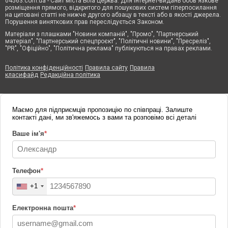
04563.com.ua - Сайт міста Біла Церква. Для інтернет-видань обов'язкове
розміщення прямого, відкритого для пошукових систем гіперпосилання
на цитовані статті не нижче другого абзацу в тексті або в якості джерела.
Порушення виняткових прав переслідується Законом.
Матеріали з плашками "Новини компаній", "Промо", "Партнерський
матеріал", "Партнерський спецпроєкт", "Політичні новини", "Пресреліз",
"PR", "Офіційно", "Політична реклама" публікуються на правах реклами.
Політика конфіденційності
Правила сайту
Правила
класифайд
Редакційна політика
Маємо для підприємців пропозицію по співпраці. Залиште
контакті дані, ми зв'яжемось з вами та розповімо всі деталі
Ваше ім'я
*
Телефон
*
+1
Електронна пошта
*