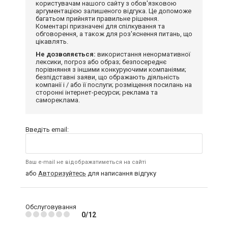
користувачам нашого сайту з обов'язковою
аргументацією залишеного відгука. Це допоможе
багатьом прийняти правильне рішення.
Коментарі призначені для спілкування та
обговорення, а також для роз'яснення питань, що
цікавлять.
Не дозволяється:
використання ненормативної
лексики, погроз або образ; безпосереднє
порівняння з іншими конкуруючими компаніями;
безпідставні заяви, що ображають діяльність
компанії і / або її послуги; розміщення посилань на
сторонні інтернет-ресурси; реклама та
самореклама.
Введіть email:
Ваш e-mail не відображатиметься на сайті
або
Авторизуйтесь
для написання відгуку
Обслуговування
0/12