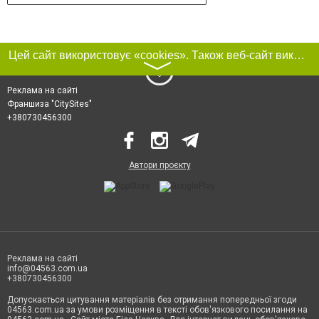
Цей сайт використовує «cookies». Також веб-сайт використовує інтернет-сервіс для збору технічних даних стосовно відвідувачів з метою отримання маркетингової та статистичної інформації. Умови обробки даних відвідувачів сайту див.
〉
Реклама на сайті
Франшиза "CitySites"
+380730456300
Автори проєкту
Реклама на сайті
info@04563.com.ua
+380730456300
Допускається цитування матеріалів без отримання попередньої згоди
04563.com.ua за умови розміщення в тексті обов'язкового посилання на