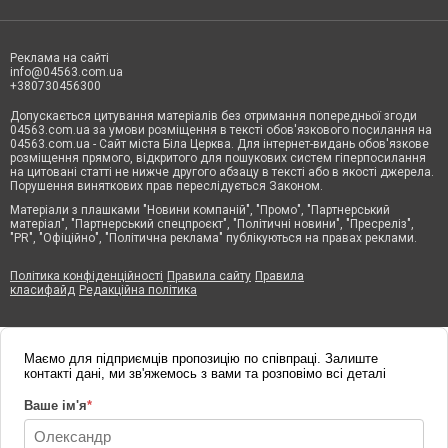
Реклама на сайті
info@04563.com.ua
+380730456300
Допускається цитування матеріалів без отримання попередньої згоди
04563.com.ua за умови розміщення в тексті обов'язкового посилання на
04563.com.ua - Сайт міста Біла Церква. Для інтернет-видань обов'язкове
розміщення прямого, відкритого для пошукових систем гіперпосилання
на цитовані статті не нижче другого абзацу в тексті або в якості джерела.
Порушення виняткових прав переслідується Законом.
Матеріали з плашками "Новини компаній", "Промо", "Партнерський
матеріал", "Партнерський спецпроєкт", "Політичні новини", "Пресреліз",
"PR", "Офіційно", "Політична реклама" публікуються на правах реклами.
Політика конфіденційності
Правила сайту
Правила
класифайд
Редакційна політика
Маємо для підприємців пропозицію по співпраці. Залиште
контакті дані, ми зв'яжемось з вами та розповімо всі деталі
Ваше ім'я
*