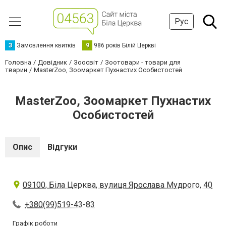
Рус
З
Замовлення квитків
9
986 років Білій Церкві
Головна
Довідник
Зоосвіт
Зоотовари - товари для
тварин
MasterZoo, Зоомаркет Пухнастих Особистостей
MasterZoo, Зоомаркет Пухнастих
Особистостей
Опис
Відгуки
09100, Біла Церква, вулиця Ярослава Мудрого, 40
+380(99)519-43-83
Графік роботи