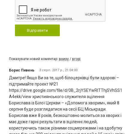
Відправити
Показувати новий коментар:
внизу
/
вгорі
Борис Пивень
3 серп. 2017 р., 21:04:00
Дмитре! Якщо Ви за те, щоб білоцерківці були здорові –
підтримайте проект №21
https://drive.google.com/file/d/0B_2rjYSEYwRITThjSVhSS1
A4ekk/view християнського служителя зцілення
Борислава із Білої Церкви – «Допомога хворим», який 8
серпня буде розглядатися на сесії БЦ Міськради.
Борислав вже 8 років, безкоштовно молиться за хворих і
має дуже гарні результати в зціленні людей,
користуючись також різними соцмережами і на здобутку