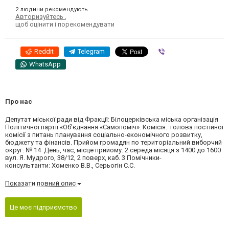
2 людини рекомендують
Авторизуйтесь
,
щоб оцінити і порекомендувати
Reddit
Telegram
Viber
WhatsApp
Про нас
Депутат міської ради від Фракції: Білоцерківська міська організація
Політичної партії «Об'єднання «Самопоміч». Комісія: голова постійної
комісії з питань планування соціально-економічного розвитку,
бюджету та фінансів. Прийом громадян по територіальний виборчий
округ: № 14 День, час, місце прийому: 2 середа місяця з 1400 до 1600
вул. Я. Мудрого, 38/12, 2 поверх, каб. 3 Помічники-
консультанти: Хоменко В.В., Серьогін С.С.
Показати повний опис
Це моє підприємство