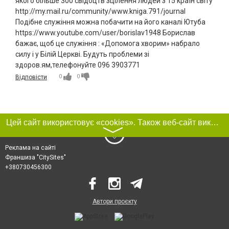
якого більше 300 свідоцтв зцілення людей з 15 країн світу
http://my.mail.ru/community/www.kniga.791/journal
Подібне служіння можна побачити на його каналі Ютуба
https://www.youtube.com/user/borislav1948 Борислав
бажає, щоб це служіння : «Допомога хворим» набрало
силу і у Білій Церкві. Будуть проблеми зі
здоров.ям,телефонуйте 096 3903771
0
0
Відповісти
Цей сайт використовує «cookies». Також веб-сайт використовує інтернет-сервіс для збору технічних даних стосовно відвідувачів з метою отримання маркетингової та статистичної інформації. Умови обробки даних відвідувачів сайту див.
〉
Реклама на сайті
Франшиза "CitySites"
+380730456300
Автори проєкту