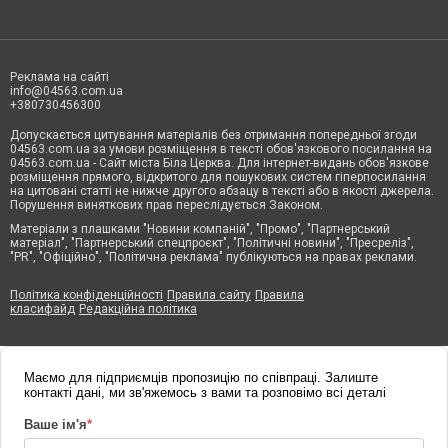
Реклама на сайті
info@04563.com.ua
+380730456300
Допускається цитування матеріалів без отримання попередньої згоди
04563.com.ua за умови розміщення в тексті обов'язкового посилання на
04563.com.ua - Сайт міста Біла Церква. Для інтернет-видань обов'язкове
розміщення прямого, відкритого для пошукових систем гіперпосилання
на цитовані статті не нижче другого абзацу в тексті або в якості джерела.
Порушення виняткових прав переслідується Законом.
Матеріали з плашками "Новини компаній", "Промо", "Партнерський
матеріал", "Партнерський спецпроєкт", "Політичні новини", "Пресреліз",
"PR", "Офіційно", "Політична реклама" публікуються на правах реклами.
Політика конфіденційності
Правила сайту
Правила
класифайд
Редакційна політика
Маємо для підприємців пропозицію по співпраці. Залиште
контакті дані, ми зв'яжемось з вами та розповімо всі деталі
Ваше ім'я
*