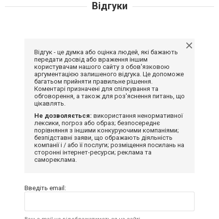
Відгуки
Відгук - це думка або оцінка людей, які бажають
передати досвід або враження іншим
користувачам нашого сайту з обов'язковою
аргументацією залишеного відгука. Це допоможе
багатьом прийняти правильне рішення.
Коментарі призначені для спілкування та
обговорення, а також для роз'яснення питань, що
цікавлять.
Не дозволяється:
використання ненормативної
лексики, погроз або образ; безпосереднє
порівняння з іншими конкуруючими компаніями;
безпідставні заяви, що ображають діяльність
компанії і / або її послуги; розміщення посилань на
сторонні інтернет-ресурси; реклама та
самореклама.
Введіть email: