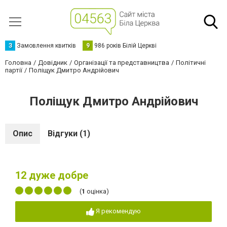
З
Замовлення квитків
9
986 років Білій Церкві
Головна
Довідник
Організації та представництва
Політичні
партії
Поліщук Дмитро Андрійович
Поліщук Дмитро Андрійович
Опис
Відгуки (1)
12
дуже добре
(
1
оцінка)
Я рекомендую