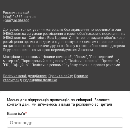
Реклама на сайті
info@04563.com.ua
+380730456300
Допускається цитування матеріалів без отримання попередньої згоди
04563.com.ua за умови розміщення в тексті обов'язкового посилання на
04563.com.ua - Сайт міста Біла Церква. Для інтернет-видань обов'язкове
розміщення прямого, відкритого для пошукових систем гіперпосилання
на цитовані статті не нижче другого абзацу в тексті або в якості джерела.
Порушення виняткових прав переслідується Законом.
Матеріали з плашками "Новини компаній", "Промо", "Партнерський
матеріал", "Партнерський спецпроєкт", "Політичні новини", "Пресреліз",
"PR", "Офіційно", "Політична реклама" публікуються на правах реклами.
Політика конфіденційності
Правила сайту
Правила
класифайд
Редакційна політика
Маємо для підприємців пропозицію по співпраці. Залиште
контакті дані, ми зв'яжемось з вами та розповімо всі деталі
Ваше ім'я
*