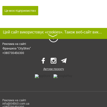
Це моє підприємство
Цей сайт використовує «cookies». Також веб-сайт використовує інтернет-сервіс для збору технічних даних стосовно відвідувачів з метою отримання маркетингової та статистичної інформації. Умови обробки даних відвідувачів сайту див.
〉
Реклама на сайті
Франшиза "CitySites"
+380730456300
Автори проєкту
Реклама на сайті
info@04563.com.ua
+380730456300