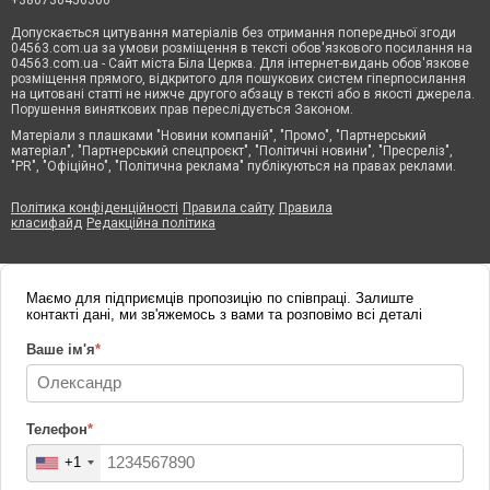
Допускається цитування матеріалів без отримання попередньої згоди
04563.com.ua за умови розміщення в тексті обов'язкового посилання на
04563.com.ua - Сайт міста Біла Церква. Для інтернет-видань обов'язкове
розміщення прямого, відкритого для пошукових систем гіперпосилання
на цитовані статті не нижче другого абзацу в тексті або в якості джерела.
Порушення виняткових прав переслідується Законом.
Матеріали з плашками "Новини компаній", "Промо", "Партнерський
матеріал", "Партнерський спецпроєкт", "Політичні новини", "Пресреліз",
"PR", "Офіційно", "Політична реклама" публікуються на правах реклами.
Політика конфіденційності
Правила сайту
Правила
класифайд
Редакційна політика
Маємо для підприємців пропозицію по співпраці. Залиште
контакті дані, ми зв'яжемось з вами та розповімо всі деталі
Ваше ім'я
*
Телефон
*
+1