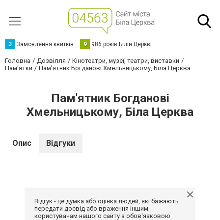
З
Замовлення квитків
9
986 років Білій Церкві
Головна
Дозвілля
Кінотеатри, музеї, театри, виставки
Пам'ятки
Пам'ятник Богданові Хмельницькому, Біла Церква
Пам'ятник Богданові
Хмельницькому, Біла Церква
Опис
Відгуки
Відгук - це думка або оцінка людей, які бажають
передати досвід або враження іншим
користувачам нашого сайту з обов'язковою