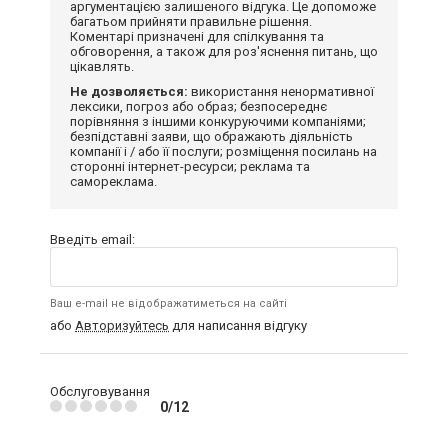
аргументацією залишеного відгука. Це допоможе
багатьом прийняти правильне рішення.
Коментарі призначені для спілкування та
обговорення, а також для роз'яснення питань, що
цікавлять.
Не дозволяється:
використання ненормативної
лексики, погроз або образ; безпосереднє
порівняння з іншими конкуруючими компаніями;
безпідставні заяви, що ображають діяльність
компанії і / або її послуги; розміщення посилань на
сторонні інтернет-ресурси; реклама та
самореклама.
Введіть email:
Ваш e-mail не відображатиметься на сайті
або
Авторизуйтесь
для написання відгуку
Обслуговування
0/12