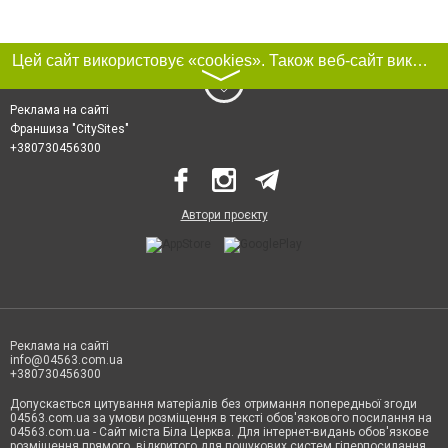
Цей сайт використовує «cookies». Також веб-сайт використовує інтернет-сервіс для збору технічних даних стосовно відвідувачів з метою отримання маркетингової та статистичної інформації. Умови обробки даних відвідувачів сайту див.
〉
Реклама на сайті
Франшиза "CitySites"
+380730456300
Автори проєкту
Реклама на сайті
info@04563.com.ua
+380730456300
Допускається цитування матеріалів без отримання попередньої згоди
04563.com.ua за умови розміщення в тексті обов'язкового посилання на
04563.com.ua - Сайт міста Біла Церква. Для інтернет-видань обов'язкове
розміщення прямого, відкритого для пошукових систем гіперпосилання