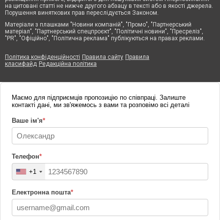
на цитовані статті не нижче другого абзацу в тексті або в якості джерела.
Порушення виняткових прав переслідується Законом.
Матеріали з плашками "Новини компаній", "Промо", "Партнерський
матеріал", "Партнерський спецпроєкт", "Політичні новини", "Пресреліз",
"PR", "Офіційно", "Політична реклама" публікуються на правах реклами.
Політика конфіденційності
Правила сайту
Правила
класифайд
Редакційна політика
Маємо для підприємців пропозицію по співпраці. Залиште
контакті дані, ми зв'яжемось з вами та розповімо всі деталі
Ваше ім'я
*
Телефон
*
+1
Електронна пошта
*