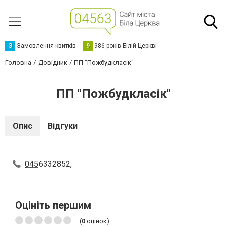
З
Замовлення квитків
9
986 років Білій Церкві
Головна
Довідник
ПП "Пожбудкласік"
ПП "Пожбудкласік"
Опис
Відгуки
0456332852,
Оцініть першим
(
0
оцінок)