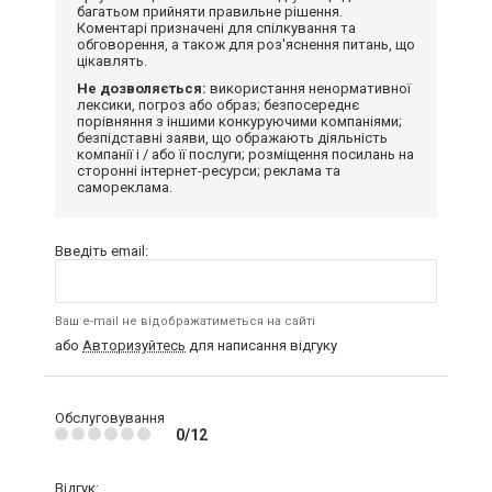
багатьом прийняти правильне рішення.
Коментарі призначені для спілкування та
обговорення, а також для роз'яснення питань, що
цікавлять.
Не дозволяється:
використання ненормативної
лексики, погроз або образ; безпосереднє
порівняння з іншими конкуруючими компаніями;
безпідставні заяви, що ображають діяльність
компанії і / або її послуги; розміщення посилань на
сторонні інтернет-ресурси; реклама та
самореклама.
Введіть email:
Ваш e-mail не відображатиметься на сайті
або
Авторизуйтесь
для написання відгуку
Обслуговування
0/12
Відгук: