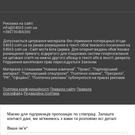
Реклама на сайті
info@04563.com.ua
+380730456300
Допускається цитування матеріалів без отримання попередньої згоди
04563.com.ua за умови розміщення в тексті обов'язкового посилання на
04563.com.ua - Сайт міста Біла Церква. Для інтернет-видань обов'язкове
розміщення прямого, відкритого для пошукових систем гіперпосилання
на цитовані статті не нижче другого абзацу в тексті або в якості джерела.
Порушення виняткових прав переслідується Законом.
Матеріали з плашками "Новини компаній", "Промо", "Партнерський
матеріал", "Партнерський спецпроєкт", "Політичні новини", "Пресреліз",
"PR", "Офіційно", "Політична реклама" публікуються на правах реклами.
Політика конфіденційності
Правила сайту
Правила
класифайд
Редакційна політика
Маємо для підприємців пропозицію по співпраці. Залиште
контакті дані, ми зв'яжемось з вами та розповімо всі деталі
Ваше ім'я
*