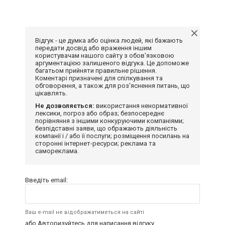
Відгук - це думка або оцінка людей, які бажають
передати досвід або враження іншим
користувачам нашого сайту з обов'язковою
аргументацією залишеного відгука. Це допоможе
багатьом прийняти правильне рішення.
Коментарі призначені для спілкування та
обговорення, а також для роз'яснення питань, що
цікавлять.
Не дозволяється:
використання ненормативної
лексики, погроз або образ; безпосереднє
порівняння з іншими конкуруючими компаніями;
безпідставні заяви, що ображають діяльність
компанії і / або її послуги; розміщення посилань на
сторонні інтернет-ресурси; реклама та
самореклама.
Введіть email:
Ваш e-mail не відображатиметься на сайті
або
Авторизуйтесь
для написання відгуку