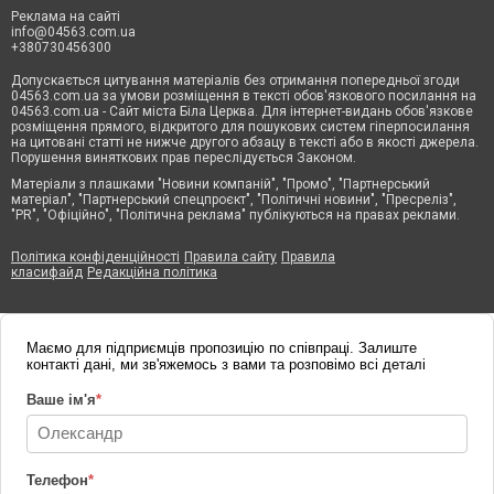
Реклама на сайті
info@04563.com.ua
+380730456300
Допускається цитування матеріалів без отримання попередньої згоди
04563.com.ua за умови розміщення в тексті обов'язкового посилання на
04563.com.ua - Сайт міста Біла Церква. Для інтернет-видань обов'язкове
розміщення прямого, відкритого для пошукових систем гіперпосилання
на цитовані статті не нижче другого абзацу в тексті або в якості джерела.
Порушення виняткових прав переслідується Законом.
Матеріали з плашками "Новини компаній", "Промо", "Партнерський
матеріал", "Партнерський спецпроєкт", "Політичні новини", "Пресреліз",
"PR", "Офіційно", "Політична реклама" публікуються на правах реклами.
Політика конфіденційності
Правила сайту
Правила
класифайд
Редакційна політика
Маємо для підприємців пропозицію по співпраці. Залиште
контакті дані, ми зв'яжемось з вами та розповімо всі деталі
Ваше ім'я
*
Телефон
*