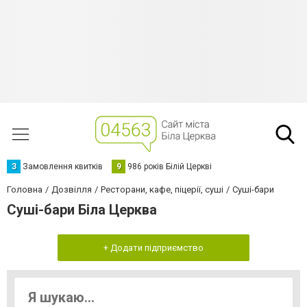
З
Замовлення квитків
9
986 років Білій Церкві
Головна
Дозвілля
Ресторани, кафе, піцерії, суші
Суші-бари
Суші-бари Біла Церква
+ Додати підприємство