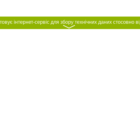
〉
нас :
ування матеріалів без отримання попередньої згоди 04563.com.ua за умови
ого посилання на 04563.com.ua - Сайт міста Біла Церква. Для інтернет-видан
го, відкритого для пошукових систем гіперпосилання на цитовані статті не 
або в якості джерела. Порушення виняткових прав переслідується Законом.
ками "Новини компаній", "Промо", "Партнерський матеріал", "Партнерський спе