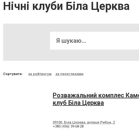
Нічні клуби Біла Церква
Сортувати:
за рейтингом
за переглядами
Розважальний комплес Каме
клуб Біла Церква
09100, Біла Церква, вулиця Рибна, 2
+380 (456) 39-68-28