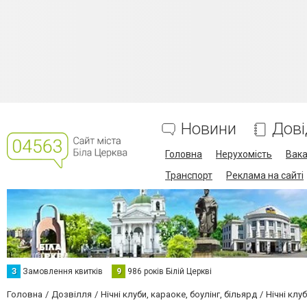
Новини
Дові
Головна
Нерухомість
Вака
Транспорт
Реклама на сайті
З
Замовлення квитків
9
986 років Білій Церкві
Головна
Дозвілля
Нічні клуби, караоке, боулінг, більярд
Нічні клу