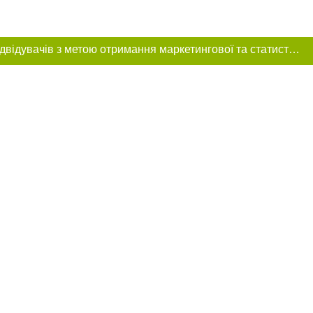
Цей сайт використовує «cookies». Також веб-сайт використовує інтернет-сервіс для збору технічних даних стосовно відвідувачів з метою отримання маркетингової та статистичної інформації. Умови обробки даних відвідувачів сайту див.
 розміщення в
ь обов'язкове
нижче другого
цпроєкт",