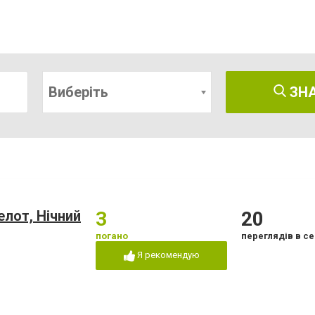
Виберіть
ЗН
лот, Нічний
3
20
погано
переглядів в се
Я рекомендую