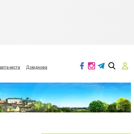
арта міста
Довідкова