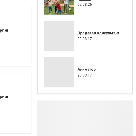
02.08.26
рпні
Продавец консультант
29.03.17
Аниматор
28.03.17
рпні