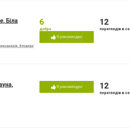
е, Біла
6
12
добре
переглядів в се
Я рекомендую
лександрія, 3-поверх)
ауна,
12
Я рекомендую
переглядів в се