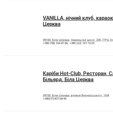
VANILLA, нічний клуб, караок
Церква
09100, Біла Церква, Сквирьске шосе, 230, (ТРЦ О
+380 (98) 554-87-86
,
+380 (63) 707-75-03
Каріби Hot-Club, Ресторан, С
Більярд, Біла Церква
09100, Біла Церква, вулиця Вернадського, 10-А
+380(97)407-68-90