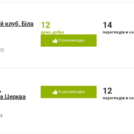
й клуб, Біла
12
14
дуже добре
переглядів в се
Я рекомендую
111
,
12
Я рекомендую
ла Церква
переглядів в се
13