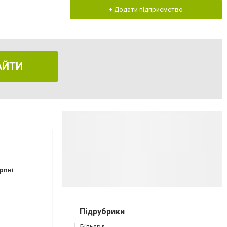
+ Додати підприємство
АЙТИ
рпні
Підрубрики
Більярд