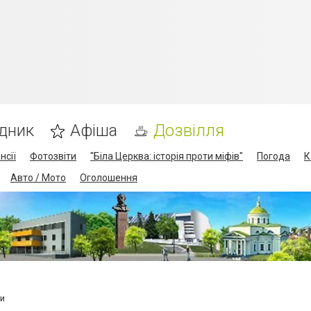
дник
Афіша
Дозвілля
нсії
Фотозвіти
"Біла Церква: історія проти міфів"
Погода
К
Авто / Мото
Оголошення
би