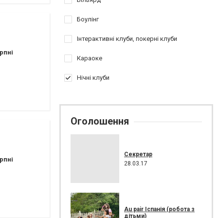
Боулінг
Інтерактивні клуби, покерні клуби
рпні
Караоке
Нічні клуби
Оголошення
Секретар
рпні
28.03.17
Au pair Іспанія (робота з
дітьми)