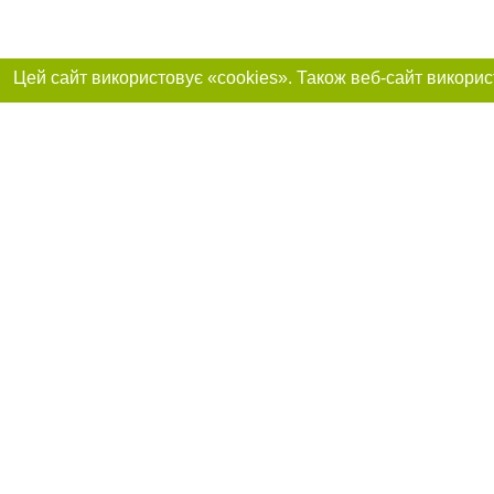
Приєднуйтесь до 
Реклама на сайті
Франшиза "CitySites"
+380730456300
Автори проєкту
Реклама на сайті
Допускається цит
info@04563.com.ua
тексті обов'язков
+380730456300
розміщення прямо
абзацу в тексті 
Матеріали з плаш