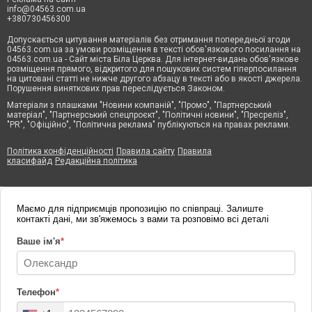
info@04563.com.ua
+380730456300
Допускається цитування матеріалів без отримання попередньої згоди
04563.com.ua за умови розміщення в тексті обов'язкового посилання на
04563.com.ua - Сайт міста Біла Церква. Для інтернет-видань обов'язкове
розміщення прямого, відкритого для пошукових систем гіперпосилання
на цитовані статті не нижче другого абзацу в тексті або в якості джерела.
Порушення виняткових прав переслідується Законом.
Матеріали з плашками "Новини компаній", "Промо", "Партнерський
матеріал", "Партнерський спецпроєкт", "Політичні новини", "Пресреліз",
"PR", "Офіційно", "Політична реклама" публікуються на правах реклами.
Політика конфіденційності
Правила сайту
Правила
класифайд
Редакційна політика
Маємо для підприємців пропозицію по співпраці. Залиште
контакті дані, ми зв'яжемось з вами та розповімо всі деталі
Ваше ім'я
*
Телефон
*