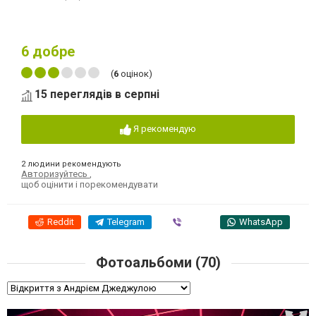
6
добре
(
6
оцінок)
15 переглядів в серпні
Я рекомендую
2 людини рекомендують
Авторизуйтесь
,
щоб оцінити і порекомендувати
Reddit
Telegram
Viber
WhatsApp
Фотоальбоми (70)