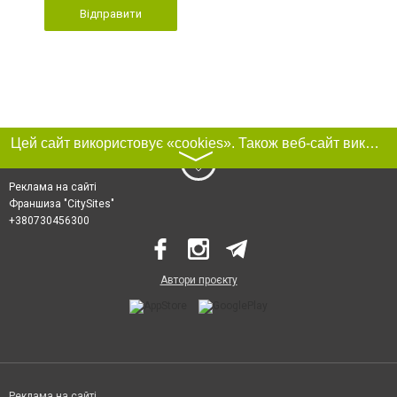
Відправити
Цей сайт використовує «cookies». Також веб-сайт використовує інтернет-сервіс для збору технічних даних стосовно відвідувачів з метою отримання маркетингової та статистичної інформації. Умови обробки даних відвідувачів сайту див.
〉
Реклама на сайті
Франшиза "CitySites"
+380730456300
Автори проєкту
Реклама на сайті