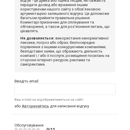
Відгук - це думка або оцінка людей, які бажають
передати досвід або враження іншим
користувачам нашого сайту з обов'язковою
аргументацією залишеного відгука. Це допоможе
багатьом прийняти правильне рішення.
Коментарі призначені для спілкування та
обговорення, а також для роз'яснення питань, що
цікавлять.
Не дозволяється:
використання ненормативної
лексики, погроз або образ; безпосереднє
порівняння з іншими конкуруючими компаніями;
безпідставні заяви, що ображають діяльність
компанії і / або її послуги; розміщення посилань на
сторонні інтернет-ресурси; реклама та
самореклама.
Введіть email:
Ваш e-mail не відображатиметься на сайті
або
Авторизуйтесь
для написання відгуку
Обслуговування
0/12