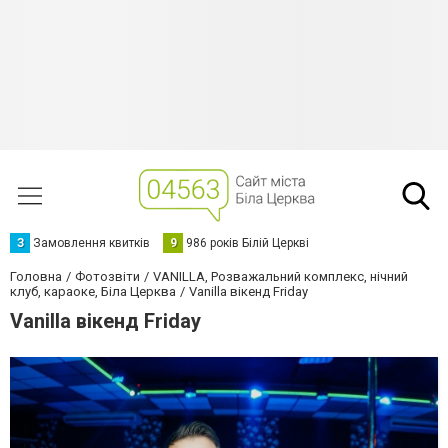
З
Замовлення квитків
9
986 років Білій Церкві
Головна
Фотозвіти
VANILLA, Розважальний комплекс, нічний
клуб, караоке, Біла Церква
Vanilla вікенд Friday
Vanilla вікенд Friday