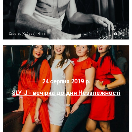
64
Cabaret (Кабаре), Нічні...
24 серпня 2019 р.
SLY-J - вечірка до дня Незалежності