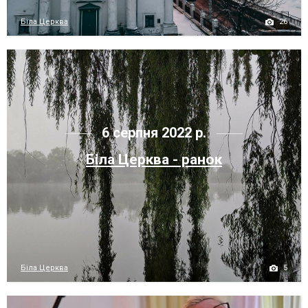
26
Біла Церква
6 серпня 2022 р.
Біла Церква - ранок
5
Біла Церква