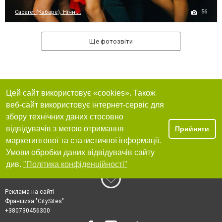
56
Cabaret (Кабаре), Нічні...
Ще фотозвіти
Цей сайт використовує «cookies». Також
веб-сайт використовує інтернет-сервіс для
збору технічних даних стосовно
відвідувачів з метою отримання
Прийняти
маркетингової та статистичної інформації.
Умови обробки даних відвідувачів сайту
див.
"Політика конфіденційності"
Реклама на сайті
Франшиза "CitySites"
+380730456300