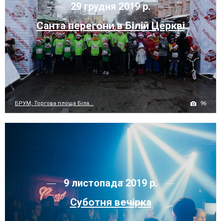
29 грудня 2019 р.
Санта перегони в Білій Церкві
96
БРУМ, Торгова площа Біла...
9 листопада 2019 р.
Суботня вечірка