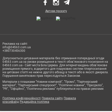
Автори проєкту
Реклама на сайті
info@04563.com.ua
+380730456300
Допускається цитування матеріалів без отримання попередньої згоди
04563.com.ua за умови розміщення в тексті обов'язкового посилання на
04563.com.ua - Сайт міста Біла Церква. Для інтернет-видань обов'язкове
розміщення прямого, відкритого для пошукових систем гіперпосилання
на цитовані статті не нижче другого абзацу в тексті або в якості джерела.
Порушення виняткових прав переслідується Законом.
Матеріали з плашками "Новини компаній", "Промо", "Партнерський
матеріал", "Партнерський спецпроєкт", "Політичні новини", "Пресреліз",
"PR", "Офіційно", "Політична реклама" публікуються на правах реклами.
Політика конфіденційності
Правила сайту
Правила
класифайд
Редакційна політика