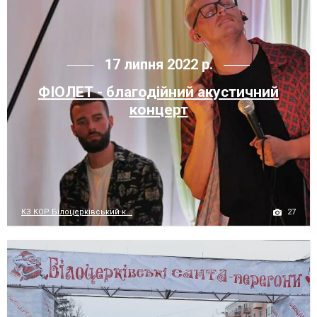
17 липня 2022 р.
ФІОЛЕТ - благодійний акустичний
концерт
27
КЗ КОР Білоцерківський к...