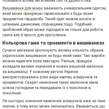
позбавити вплив негативних сил та дурного ока.
Вишиванки для жінок
вважають універсальним одягом,
який може прекрасно гармоніювати з будь-яким
предметом гардеробу. Такий одяг можна носити зі
штанами, джинсами, спідницями тощо. Подібний
зроблений образ може підходити не тільки для роботи,
свята але й просто для прогулянки.
Кольорова гама та орнаменти в вишиванках
Сучасні магазини пропонують велику кількість образів
українських вишиванок на будь-який смак. Такі вироби
можна надягати коли завгодно. Раніше, пращури
вкладали велике значення в кожен вишитий малюнок
на вишиванці. У кожному регіоні України
використовувались різні види картин, візерунків та
орнаментів. Секрет нанесення таких малюнків мала
кожна господиня та передавала їх з покоління в
покоління.
На сьогодні, значення нанесених візерунків вже не таке
значне, а тому воно може змінюватись. Вважається, що