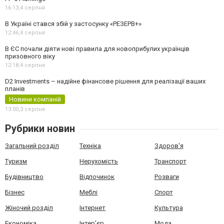
16:13,
4 серпня
В Україні стався збій у застосунку «РЕЗЕРВ+»
12:46,
4 серпня
В ЄС почали діяти нові правила для новоприбулих українців
призовного віку
12:18,
4 серпня
D2 Investments – надійне фінансове рішення для реалізації ваших
планів
Новини компаній
13:00,
3 серпня
Рубрики новин
Загальний розділ
Техніка
Здоров'я
Туризм
Нерухомість
Транспорт
Будівництво
Відпочинок
Розваги
Бізнес
Меблі
Спорт
Жіночий розділ
Інтернет
Культура
Економіка
Інтер'єр
Мода