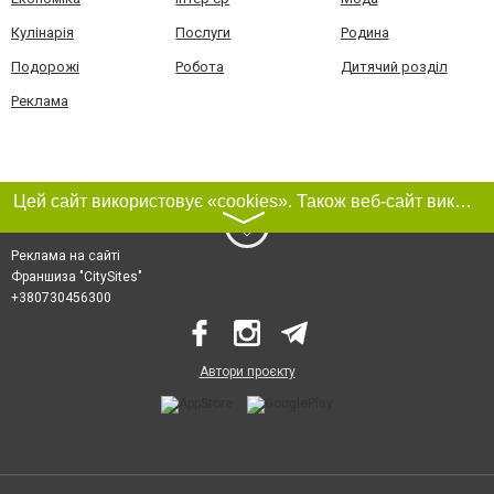
Кулінарія
Послуги
Родина
Подорожі
Робота
Дитячий розділ
Реклама
Цей сайт використовує «cookies». Також веб-сайт використовує інтернет-сервіс для збору технічних даних стосовно відвідувачів з метою отримання маркетингової та статистичної інформації. Умови обробки даних відвідувачів сайту див.
〉
Реклама на сайті
Франшиза "CitySites"
+380730456300
Автори проєкту