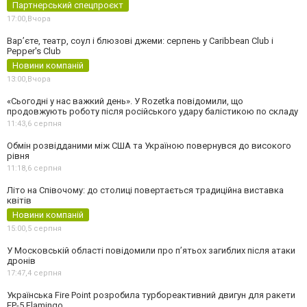
Партнерський спецпроєкт
17:00,
Вчора
Вар’єте, театр, соул і блюзові джеми: серпень у Caribbean Club і
Pepper's Club
Новини компаній
13:00,
Вчора
«Сьогодні у нас важкий день». У Rozetka повідомили, що
продовжують роботу після російського удару балістикою по складу
11:43,
6 серпня
Обмін розвідданими між США та Україною повернувся до високого
рівня
11:18,
6 серпня
Літо на Співочому: до столиці повертається традиційна виставка
квітів
Новини компаній
15:00,
5 серпня
У Московській області повідомили про п’ятьох загиблих після атаки
дронів
17:47,
4 серпня
Українська Fire Point розробила турбореактивний двигун для ракети
FP-5 Flamingo