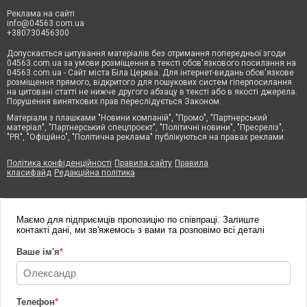
Реклама на сайті
info@04563.com.ua
+380730456300
Допускається цитування матеріалів без отримання попередньої згоди
04563.com.ua за умови розміщення в тексті обов'язкового посилання на
04563.com.ua - Сайт міста Біла Церква. Для інтернет-видань обов'язкове
розміщення прямого, відкритого для пошукових систем гіперпосилання
на цитовані статті не нижче другого абзацу в тексті або в якості джерела.
Порушення виняткових прав переслідується Законом.
Матеріали з плашками "Новини компаній", "Промо", "Партнерський
матеріал", "Партнерський спецпроєкт", "Політичні новини", "Пресреліз",
"PR", "Офіційно", "Політична реклама" публікуються на правах реклами.
Політика конфіденційності
Правила сайту
Правила
класифайд
Редакційна політика
Маємо для підприємців пропозицію по співпраці. Залиште
контакті дані, ми зв'яжемось з вами та розповімо всі деталі
Ваше ім'я
*
Телефон
*