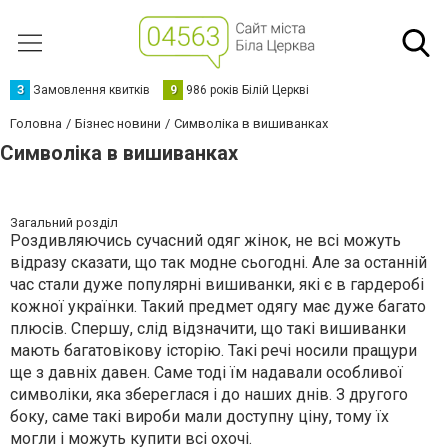
З
Замовлення квитків
9
986 років Білій Церкві
Головна
Бізнес новини
Символіка в вишиванках
Символіка в вишиванках
Загальний розділ
Роздивляючись сучасний одяг жінок, не всі можуть
відразу сказати, що так модне сьогодні. Але за останній
час стали дуже популярні вишиванки, які є в гардеробі
кожної українки. Такий предмет одягу має дуже багато
плюсів. Спершу, слід відзначити, що такі вишиванки
мають багатовікову історію. Такі речі носили пращури
ще з давніх давен. Саме тоді їм надавали особливої
символіки, яка збереглася і до наших днів. З другого
боку, саме такі вироби мали доступну ціну, тому їх
могли і можуть купити всі охочі.