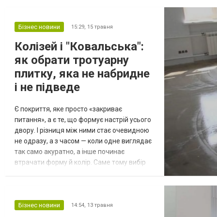
комфорт і термін служби конструкцій. Тому
систему підбирають з урахуванням вимог
конкретного об’єкта. Що таке алюмінієва
Бізнес новини
15:29,
15 травня
система Багато хто вважає, що алюмінієва
Колізей і "Ковальська":
система - це лише проф...
як обрати тротуарну
плитку, яка не набридне
і не підведе
Є покриття, яке просто «закриває
питання», а є те, що формує настрій усього
двору. І різниця між ними стає очевидною
не одразу, а з часом — коли одне виглядає
так само акуратно, а інше починає
втрачати форму й колір. Саме тому вибір
тротуарної плитки — це не про
«подобається / не подобається», а про те,
як вона поводиться в реальному житті.
Серед популярних рішень у Борисполі
Бізнес новини
14:54,
13 травня
особливо виділяються два варіанти: