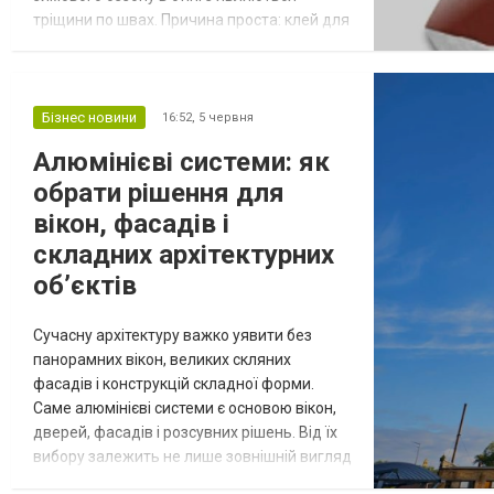
тріщини по швах. Причина проста: клей для
газоблоку і розчин для цегли - це різні
матеріали. Зовні схожі, але з різним
складом і різною логікою роботи. Що не так
зі звичайним розчином для газоблоку
Бізнес новини
16:52,
5 червня
Цементно-піщаний розчин кладуть шаром
Алюмінієві системи: як
10-15 мм. Для цегли це нормально - вона
обрати рішення для
д...
вікон, фасадів і
складних архітектурних
об’єктів
Сучасну архітектуру важко уявити без
панорамних вікон, великих скляних
фасадів і конструкцій складної форми.
Саме алюмінієві системи є основою вікон,
дверей, фасадів і розсувних рішень. Від їх
вибору залежить не лише зовнішній вигляд
будівлі, а й енергоефективність, безпека,