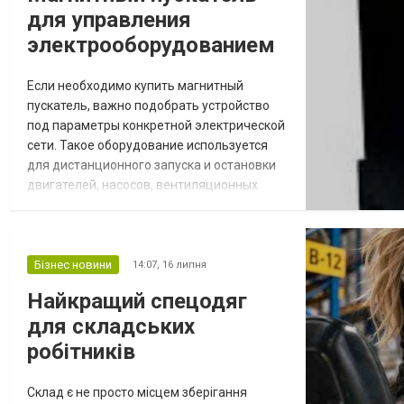
для управления
электрооборудованием
Если необходимо купить магнитный
пускатель, важно подобрать устройство
под параметры конкретной электрической
сети. Такое оборудование используется
для дистанционного запуска и остановки
двигателей, насосов, вентиляционных
установок, станков и другой техники.
Пускатель упрощает управление нагрузкой
и помогает сделать работу системы более
безопасной. Принцип работы и сфера
Бізнес новини
14:07,
16 липня
применения Основным рабочим
Найкращий спецодяг
элементом устройства является
для складських
магнитный контактор. После...
робітників
Склад є не просто місцем зберігання