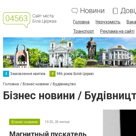
Новини
Дові
Головна
Нерухомість
Вака
Транспорт
Реклама на сайті
З
Замовлення квитків
9
986 років Білій Церкві
Головна
Бізнес новини
Будівництво
Бізнес новини / Будівниц
Бізнес новини
13:25,
20 липня
Магнитный пускатель