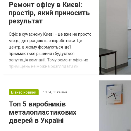
Ремонт офісу в Києві:
плитка «Колізей» і тротуарна плитка
простір, який приносить
Ковальська...
результат
Офіс в сучасному Києві – це вже не просто
місце, де працюють співробітники. Це
центр, в якому формуються ідеї,
приймаються рішення і будується
репутація компанії. Тому ремонт офісних
приміщень не можна розглядати як
звичайне оновлення інтер'єру. Речь идет
про стратегічний крок, який впливає на
продуктивність команди, сприяння бренду
та ефективність внутрішніх процесів.
Бізнес новини
13:04,
30 квітня
Правильно організований офіс допомагає
Топ 5 виробників
бізнесу рухатися вперед. Ошибки же в
металопластикових
плануванні а...
дверей в Україні