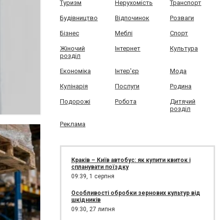
Туризм
Нерухомість
Транспорт
Будівництво
Відпочинок
Розваги
Бізнес
Меблі
Спорт
Жіночий
Інтернет
Культура
розділ
Економіка
Інтер'єр
Мода
Кулінарія
Послуги
Родина
Подорожі
Робота
Дитячий
розділ
Реклама
Краків – Київ автобус: як купити квиток і
спланувати поїздку
09:39,
1 серпня
Особливості обробки зернових культур від
шкідників
09:30,
27 липня