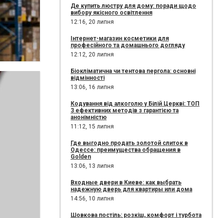
Де купить люстру для дому: поради щодо
вибору якісного освітлення
12:16,
20 липня
Інтернет-магазин косметики для
професійного та домашнього догляду
12:12,
20 липня
Біокліматична чи тентова пергола: основні
відмінності
13:06,
16 липня
Кодування від алкоголю у Білій Церкві: ТОП
3 ефективних методів з гарантією та
анонімністю
11:12,
15 липня
Где выгодно продать золотой слиток в
Одессе: преимущества обращения в
Golden
13:06,
13 липня
Входные двери в Киеве: как выбрать
надежную дверь для квартиры или дома
14:56,
10 липня
Шовкова постіль: розкіш, комфорт і турбота