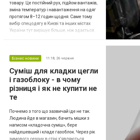
товару. Це постійний рух, підйом вантажів,
зміна температур і навантаження на одяг
протягом 8–12 годин щодня. Саме тому
вибір спецодягу в Києві та інших містах
України тут вирішує більше, ніж здається.
Неправильний комплект робочого одягу
починає здаватися вже через кілька
тижнів, а правильний працює місяцями без
заміни. Спецодяг для складу: які
Бізнес новини
11:18,
26 червня
навантаження він повинен витримувати
Суміш для кладки цегли
Складські працівники стикаються одразу...
і газоблоку - в чому
різниця і як не купити не
те
Почнемо з того що зазвичай іде не так.
Людина йде в магазин, бачить мішки з
написом «кладочна суміш», бере
найдешевший і кладе газоблок. Через рік
зимового сезону в стіні з'являються