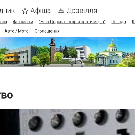
дник
Афіша
Дозвілля
нсії
Фотозвіти
"Біла Церква: історія проти міфів"
Погода
К
Авто / Мото
Оголошення
тво