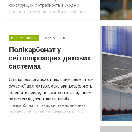
конструкции, потребность в уходе и
скорость строительства. Ниже собраны
реальные плюсы и минусы трёх самых
популярных вариантов: кирпича, газоблока
и дерева, чтобы принять взвешенное
решение. Для тех, кто планирует
Бізнес новини
09:48,
9 квітня
строительство дома под ключ, важно
Полікарбонат у
учесть, что грамотный подбор материалов
світлопрозорих дахових
на ранних этапах проектир...
системах
Світлопрозорі дахи є важливим елементом
сучасної архітектури, оскільки дозволяють
поєднати природне освітлення з надійним
захистом від зовнішніх впливів.
Полікарбонат у таких системах виконує
ключову роль, забезпечуючи міцність
конструкції та комфортні умови всередині
приміщень. Його застосовують у торгових
центрах, спортивних спорудах,