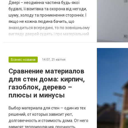
Двері – неодмінна частина будь-якої
будівлі, її візитівка та охорона від негоди,
шуму, холоду та проникнення сторонніх. І
якщо не кожна людина бачить, що
знаходиться всередині, то по зовнішньому
вигляду дверей судять і про матеріальний
стан власника, і про його смаки, й навіть
про характер. Останнім часом двері
дерев’яні відходять через їхню
непрактичність та складність у догляді, а
Бізнес новини
14:07,
21 квітня
двері повністю металеві, хоч і відмінно
Сравнение материалов
захищають від стороннього проникне...
для стен дома: кирпич,
газоблок, дерево –
плюсы и минусы
Выбор материала для стен — один из тех
решений, от которых зависит уют,
долговечность и стоимость дома. От него
зависят теплоизоляция, прочность