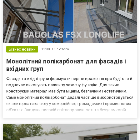
Бізнес новини
11:30,
18 лютого
Монолітний полікарбонат для фасадів і
вхідних груп
Фасади та вхідні групи формують перше враження про будівлю й
водночас виконують важливу захисну функцію. Для таких
конструкцій матеріал має бути міцним, безпечним і естетичним.
Саме монолітний полікарбонат дедалі частіше використовується
як альтернатива склу у комерційних, громадських і промислових
об’єктах. Завдяки високій світлопроникності та безуламковій
структурі матеріал забезпечує природне освітлення, не
створюючи ризиків для відвідувачів і персоналу...