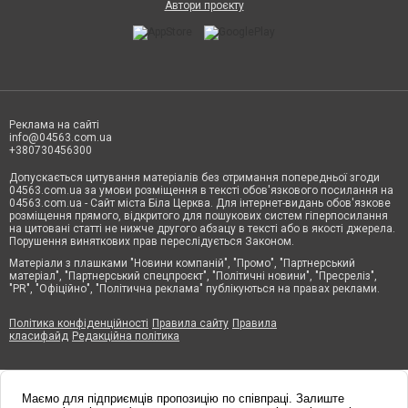
Автори проєкту
Реклама на сайті
info@04563.com.ua
+380730456300
Допускається цитування матеріалів без отримання попередньої згоди
04563.com.ua за умови розміщення в тексті обов'язкового посилання на
04563.com.ua - Сайт міста Біла Церква. Для інтернет-видань обов'язкове
розміщення прямого, відкритого для пошукових систем гіперпосилання
на цитовані статті не нижче другого абзацу в тексті або в якості джерела.
Порушення виняткових прав переслідується Законом.
Матеріали з плашками "Новини компаній", "Промо", "Партнерський
матеріал", "Партнерський спецпроєкт", "Політичні новини", "Пресреліз",
"PR", "Офіційно", "Політична реклама" публікуються на правах реклами.
Політика конфіденційності
Правила сайту
Правила
класифайд
Редакційна політика
Маємо для підприємців пропозицію по співпраці. Залиште