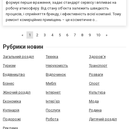
формує перше враження, задає стандарт сервісу і впливає на
робочу атмосферу. Від стану об'єкта залежить швидкість
процесів, і сприйняття бренду, і ефективність всієї компанії. Тому
ремонт комерційних приміщень – це косметичне о...
«
1
2
3
4
5
6
7
8
9
10
»
Рубрики новин
Загальний розділ
Техніка
Здоров'я
Туризм
Нерухомість
Транспорт
Будівництво
Відпочинок
Розваги
Бізнес
Меблі
Спорт
Жіночий розділ
Інтернет
Культура
Економіка
Інтер'єр
Мода
Кулінарія
Послуги
Родина
Подорожі
Робота
Дитячий розділ
Реклама