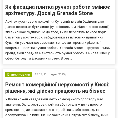
Як фасадна плитка ручної роботи змінює
архітектуру. Досвід Grenada Stone
Архітектура нового покоління Сучасний дизайн будівель уже
давно перестав бути лише функціональним. Йдеться про емоції,
які викликає будинок ще до того, як ви переступите його поріг.
Саме тому архітектори, забудовники та власники приватних
будинків усе частіше звертаються до авторських рішень, і
зокрема — плитки ручної роботи. Grenada Stone — це український
бренд, який поєднав майстерність ручної роботи з інноваціями у
сфері бетону та фасадних систем. В рез...
Бізнес новини
13:35,
11 грудня 2025 р.
Ремонт комерційної нерухомості у Києві:
рішення, які дійсно працюють на бізнес
У Києві кожен квадратний метр комерційного простору має
значення. Офіс, ресторан, клініка або готель – це не просто
приміщення, де знаходяться співробітники або проходить
обслуговування клієнтів. Це важливий інструмент бізнесу, який