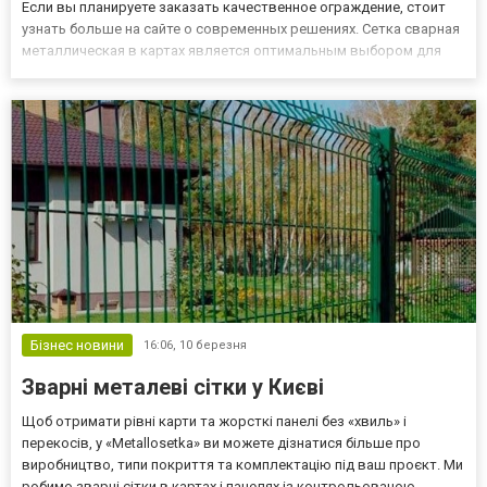
Если вы планируете заказать качественное ограждение, стоит
узнать больше на сайте о современных решениях. Сетка сварная
металлическая в картах является оптимальным выбором для
оперативного монтажа периметра. Благодаря диаметру
проволоки от 3 до 5 мм, такие конструкции выдерживают
значительные ме...
Бізнес новини
16:06,
10 березня
Зварні металеві сітки у Києві
Щоб отримати рівні карти та жорсткі панелі без «хвиль» і
перекосів, у «Metallosetka» ви можете дізнатися більше про
виробництво, типи покриття та комплектацію під ваш проєкт. Ми
робимо зварні сітки в картах і панелях із контрольованою