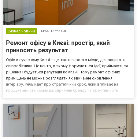
Бізнес новини
14:54,
13 травня
Ремонт офісу в Києві: простір, який
приносить результат
Офіс в сучасному Києві – це вже не просто місце, де працюють
співробітники. Це центр, в якому формуються ідеї, приймаються
рішення і будується репутація компанії. Тому ремонт офісних
приміщень не можна розглядати як звичайне оновлення
інтер'єру. Речь идет про стратегічний крок, який впливає на
продуктивність команди, сприяння бренду та ефективність
внутрішніх процесів. Правильно організований офіс допомагає
бізнесу рухатися вперед. Ошибки же в плануванні а...