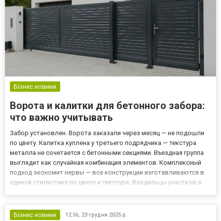
Бізнес новини
Ворота и калитки для бетонного забора:
что важно учитывать
Забор установлен. Ворота заказали через месяц — не подошли
по цвету. Калитка куплена у третьего подрядчика — текстура
металла не сочетается с бетонными секциями. Въездная группа
выглядит как случайная комбинация элементов. Комплексный
подход экономит нервы — все конструкции изготавливаются в
единой стилистике по цвету и текстуре. Владельцы участков в
Киеве сталкиваются с выбором типа ворот, материала
заполнения и параметров проема. Разберем какие виды конс...
Бізнес новини
12:56,
23 грудня 2025 р.