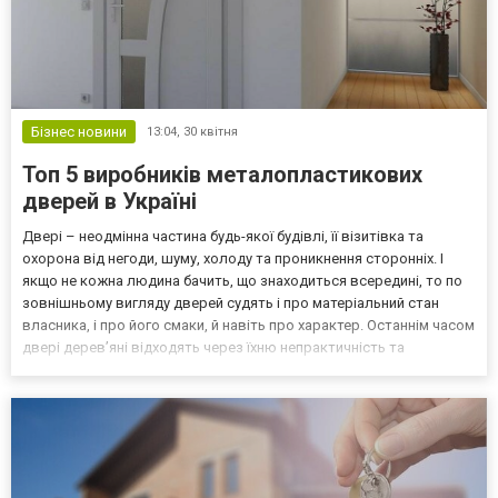
Бізнес новини
13:04,
30 квітня
Топ 5 виробників металопластикових
дверей в Україні
Двері – неодмінна частина будь-якої будівлі, її візитівка та
охорона від негоди, шуму, холоду та проникнення сторонніх. І
якщо не кожна людина бачить, що знаходиться всередині, то по
зовнішньому вигляду дверей судять і про матеріальний стан
власника, і про його смаки, й навіть про характер. Останнім часом
двері дерев’яні відходять через їхню непрактичність та
складність у догляді, а двері повністю металеві, хоч і відмінно
захищають від стороннього проникне...