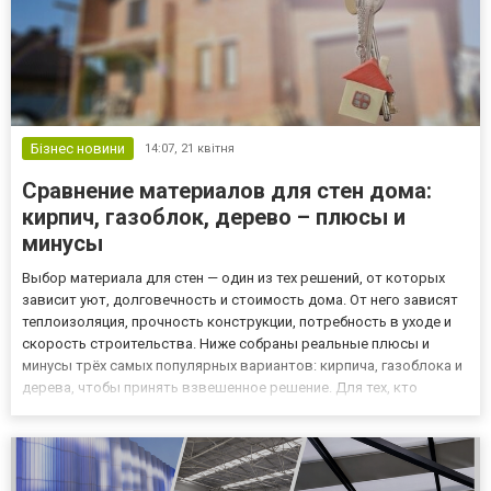
Бізнес новини
14:07,
21 квітня
Сравнение материалов для стен дома:
кирпич, газоблок, дерево – плюсы и
минусы
Выбор материала для стен — один из тех решений, от которых
зависит уют, долговечность и стоимость дома. От него зависят
теплоизоляция, прочность конструкции, потребность в уходе и
скорость строительства. Ниже собраны реальные плюсы и
минусы трёх самых популярных вариантов: кирпича, газоблока и
дерева, чтобы принять взвешенное решение. Для тех, кто
планирует строительство дома под ключ, важно учесть, что
грамотный подбор материалов на ранних этапах проектир...