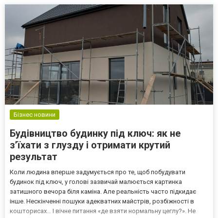
яке дозволяє і свердлити отвори...
Бізнес новини
Будівництво будинку під ключ: як не
з’їхати з глузду і отримати крутий
результат
Коли людина вперше задумується про те, щоб побудувати
будинок під ключ, у голові зазвичай малюється картинка
затишного вечора біля каміна. Але реальність часто підкидає
інше. Нескінченні пошуки адекватних майстрів, розбіжності в
кошторисах… І вічне питання «де взяти нормальну цеглу?». Не