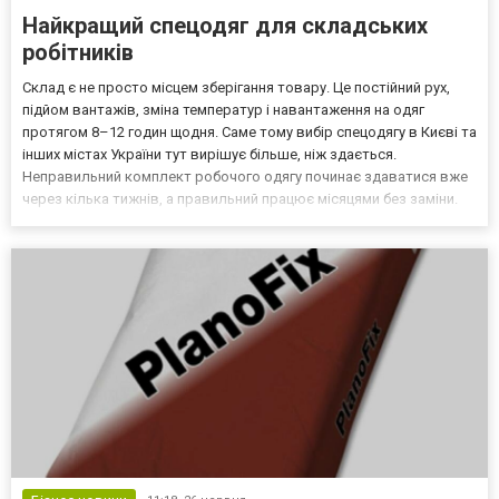
Найкращий спецодяг для складських
робітників
Склад є не просто місцем зберігання товару. Це постійний рух,
підйом вантажів, зміна температур і навантаження на одяг
протягом 8–12 годин щодня. Саме тому вибір спецодягу в Києві та
інших містах України тут вирішує більше, ніж здається.
Неправильний комплект робочого одягу починає здаватися вже
через кілька тижнів, а правильний працює місяцями без заміни.
Спецодяг для складу: які навантаження він повинен витримувати
Складські працівники стикаються одразу...