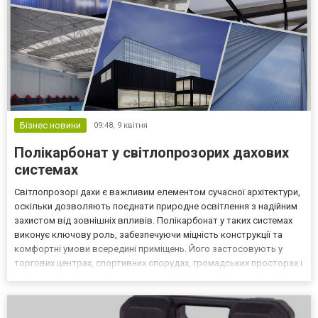
Бізнес новини
09:48,
9 квітня
Полікарбонат у світлопрозорих дахових
системах
Світлопрозорі дахи є важливим елементом сучасної архітектури,
оскільки дозволяють поєднати природне освітлення з надійним
захистом від зовнішніх впливів. Полікарбонат у таких системах
виконує ключову роль, забезпечуючи міцність конструкції та
комфортні умови всередині приміщень. Його застосовують у
торгових центрах, спортивних спорудах, громадських просторах і
приватних об’єктах. На відміну від скла, полікарбонат має значно
вищу ударостійкість і меншу вагу...