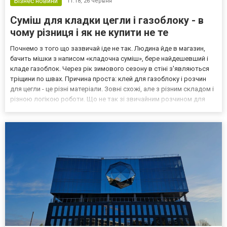
Бізнес новини
11:18,
26 червня
Суміш для кладки цегли і газоблоку - в
чому різниця і як не купити не те
Почнемо з того що зазвичай іде не так. Людина йде в магазин,
бачить мішки з написом «кладочна суміш», бере найдешевший і
кладе газоблок. Через рік зимового сезону в стіні з'являються
тріщини по швах. Причина проста: клей для газоблоку і розчин
для цегли - це різні матеріали. Зовні схожі, але з різним складом і
різною логікою роботи. Що не так зі звичайним розчином для
газоблоку Цементно-піщаний розчин кладуть шаром 10-15 мм.
Для цегли це нормально - вона д...