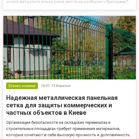
хочете витратити кілька років життя на розборки з бригадами?
Єдиний вихід – будівництво будинку під ключ. Це коли одна
контора відповідає за все, а ви просто заїжджаєте в...
Бізнес новини
16:07,
13 березня
Надежная металлическая панельная
сетка для защиты коммерческих и
частных объектов в Киеве
Организация безопасности на складских терминалах и
строительных площадках требует применения материалов,
которые сочетают в себе высокую прочность и долговечность.