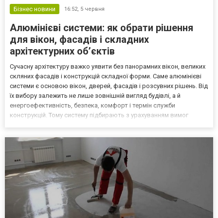
Бізнес новини
16:52,
5 червня
Алюмінієві системи: як обрати рішення
для вікон, фасадів і складних
архітектурних об’єктів
Сучасну архітектуру важко уявити без панорамних вікон, великих
скляних фасадів і конструкцій складної форми. Саме алюмінієві
системи є основою вікон, дверей, фасадів і розсувних рішень. Від
їх вибору залежить не лише зовнішній вигляд будівлі, а й
енергоефективність, безпека, комфорт і термін служби
конструкцій. Тому систему підбирають з урахуванням вимог
конкретного об’єкта. Що таке алюмінієва система Багато хто
вважає, що алюмінієва система - це лише проф...