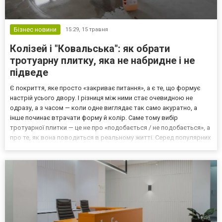
Бізнес новини
15:29,
15 травня
Колізей і "Ковальська": як обрати
тротуарну плитку, яка не набридне і не
підведе
Є покриття, яке просто «закриває питання», а є те, що формує
настрій усього двору. І різниця між ними стає очевидною не
одразу, а з часом — коли одне виглядає так само акуратно, а
інше починає втрачати форму й колір. Саме тому вибір
тротуарної плитки — це не про «подобається / не подобається», а
про те, як вона поводиться в реальному житті. Серед популярних
рішень у Борисполі особливо виділяються два варіанти: плитка
«Колізей» і тротуарна плитка Ковальська...