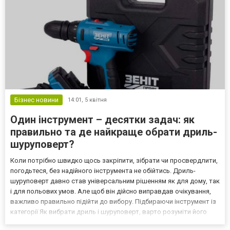
Бізнес новини
14:01,
5 квітня
Один інструмент – десятки задач: як
правильно та де найкраще обрати дриль-
шуруповерт?
Коли потрібно швидко щось закріпити, зібрати чи просвердлити,
погодьтеся, без надійного інструмента не обійтись. Дриль-
шуруповерт давно став універсальним рішенням як для дому, так
і для польових умов. Але щоб він дійсно виправдав очікування,
важливо правильно підійти до вибору. Підбираючи інструмент із
категорії Як вибрати дриль і шуруповерт, варто розуміти його
базові можливості. Це гармоній поєднання дрилі та шуруповерта,