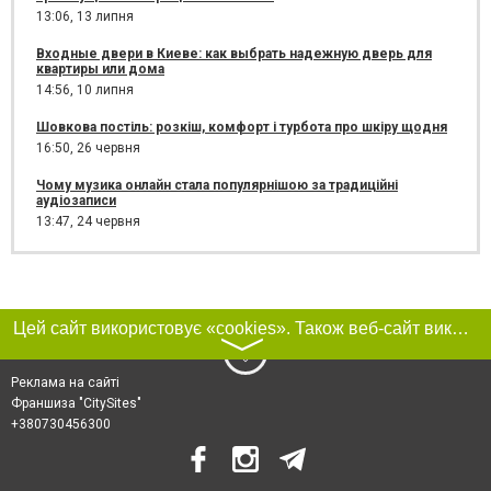
13:06,
13 липня
Входные двери в Киеве: как выбрать надежную дверь для
квартиры или дома
14:56,
10 липня
Шовкова постіль: розкіш, комфорт і турбота про шкіру щодня
16:50,
26 червня
Чому музика онлайн стала популярнішою за традиційні
аудіозаписи
13:47,
24 червня
Цей сайт використовує «cookies». Також веб-сайт використовує інтернет-сервіс для збору технічних даних стосовно відвідувачів з метою отримання маркетингової та статистичної інформації. Умови обробки даних відвідувачів сайту див.
〉
Реклама на сайті
Франшиза "CitySites"
+380730456300