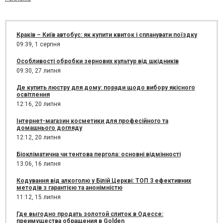
Краків – Київ автобус: як купити квиток і спланувати поїздку
09:39,
1 серпня
Особливості обробки зернових культур від шкідників
09:30,
27 липня
Де купить люстру для дому: поради щодо вибору якісного
освітлення
12:16,
20 липня
Інтернет-магазин косметики для професійного та
домашнього догляду
12:12,
20 липня
Біокліматична чи тентова пергола: основні відмінності
13:06,
16 липня
Кодування від алкоголю у Білій Церкві: ТОП 3 ефективних
методів з гарантією та анонімністю
11:12,
15 липня
Где выгодно продать золотой слиток в Одессе:
преимущества обращения в Golden