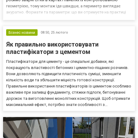
геометрією, тому монтаж іде швидше, а периметр виглядає
акуратно. Формати та параметри: що ви отримуєте на практиці
Насамперед ми працюємо з найзатребуванішими діапазонами
параметрів, щоб підбір був точним. Зокрема, для сіток...
Бізнес новини
08:50,
25 лютого
Як правильно використовувати
пластифікатори з цементом
Пластифікатори для цементу - це спеціальні добавки, які
покращують властивості бетонних і цементно-піщаних розчинів.
Вони дозволяють підвищити пластичність суміші, зменшити
кількість води та збільшити міцність готової конструкції.
Правильне використання пластифікаторів із цементом особливо
важливе при заливці фундаменту, стяжки підлоги, бетонуванні
доріжок та виготовленні монолітних конструкцій. Щоб отримати
максимальний ефект, потрібно знати особливості з...